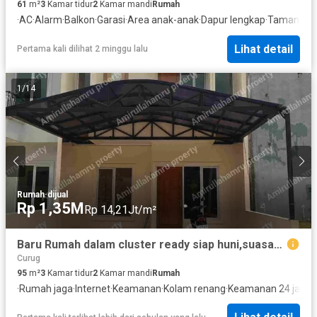
61
m²
3
Kamar tidur
2
Kamar mandi
Rumah
·
AC
·
Alarm
·
Balkon
·
Garasi
·
Area anak-anak
·
Dapur lengkap
·
Taman
·
Pe
Lihat detail
Pertama kali dilihat 2 minggu lalu
1
/
14
Rumah
·
dijual
Rp 1,35M
Rp 14,21Jt/m²
Baru Rumah dalam cluster ready siap huni,suasana asri dngn lokasi strategis.
Curug
95
m²
3
Kamar tidur
2
Kamar mandi
Rumah
·
Rumah jaga
·
Internet
·
Keamanan
·
Kolam renang
·
Keamanan 24 jam
·
K