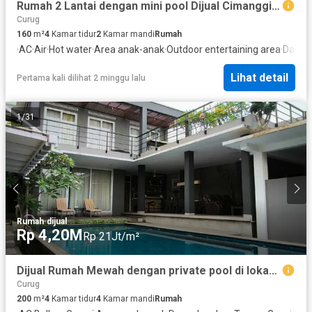
Rumah 2 Lantai dengan mini pool Dijual Cimanggis Depok
Curug
160
m²
4
Kamar tidur
2
Kamar mandi
Rumah
·
AC
·
Air
·
Hot water
·
Area anak-anak
·
Outdoor entertaining area
·
Dapur 
Lihat detail
Pertama kali dilihat 2 minggu lalu
1
/
31
Rumah
·
dijual
Rp 4,20M
Rp 21Jt/m²
Dijual Rumah Mewah dengan private pool di lokasi strategis Cimanggis
Curug
200
m²
4
Kamar tidur
4
Kamar mandi
Rumah