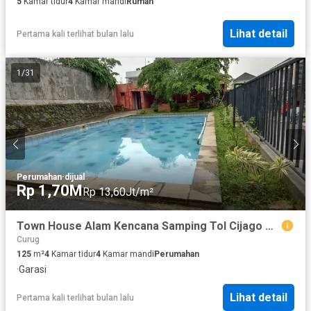
5
Kamar tidur
4
Kamar mandi
Rumah
Lihat detail
Pertama kali terlihat bulan lalu
1
/
31
Perumahan
·
dijual
Rp 1,70M
Rp 13,60Jt/m²
Town House Alam Kencana Samping Tol Cijago Depok
Curug
125
m²
4
Kamar tidur
4
Kamar mandi
Perumahan
·
Garasi
Lihat detail
Pertama kali terlihat bulan lalu