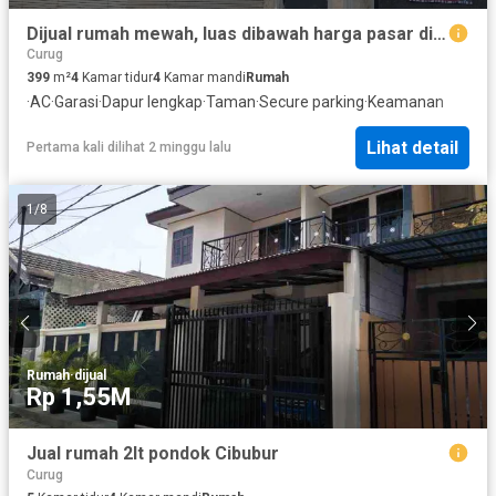
Dijual rumah mewah, luas dibawah harga pasar di pinggir jl kapitan, Cimanggis
Curug
399
m²
4
Kamar tidur
4
Kamar mandi
Rumah
·
AC
·
Garasi
·
Dapur lengkap
·
Taman
·
Secure parking
·
Keamanan
Lihat detail
Pertama kali dilihat 2 minggu lalu
1
/
8
Rumah
·
dijual
Rp 1,55M
Jual rumah 2lt pondok Cibubur
Curug