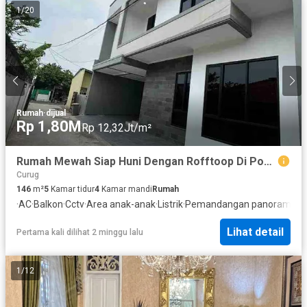
1
/
20
Rumah
·
dijual
Rp 1,80M
Rp 12,32Jt/m²
Rumah Mewah Siap Huni Dengan Rofftoop Di Pondok Cibubur
Curug
146
m²
5
Kamar tidur
4
Kamar mandi
Rumah
·
AC
·
Balkon
·
Cctv
·
Area anak-anak
·
Listrik
·
Pemandangan panorama
·
K
Lihat detail
Pertama kali dilihat 2 minggu lalu
1
/
12