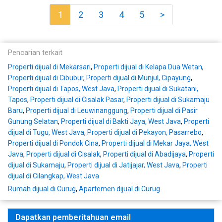
1
2
3
4
5
>
Pencarian terkait
Properti dijual di Mekarsari
,
Properti dijual di Kelapa Dua Wetan
,
Properti dijual di Cibubur
,
Properti dijual di Munjul, Cipayung
,
Properti dijual di Tapos, West Java
,
Properti dijual di Sukatani,
Tapos
,
Properti dijual di Cisalak Pasar
,
Properti dijual di Sukamaju
Baru
,
Properti dijual di Leuwinanggung
,
Properti dijual di Pasir
Gunung Selatan
,
Properti dijual di Bakti Jaya, West Java
,
Properti
dijual di Tugu, West Java
,
Properti dijual di Pekayon, Pasarrebo
,
Properti dijual di Pondok Cina
,
Properti dijual di Mekar Jaya, West
Java
,
Properti dijual di Cisalak
,
Properti dijual di Abadijaya
,
Properti
dijual di Sukamaju
,
Properti dijual di Jatijajar, West Java
,
Properti
dijual di Cilangkap, West Java
Rumah dijual di Curug
,
Apartemen dijual di Curug
Dapatkan pemberitahuan email