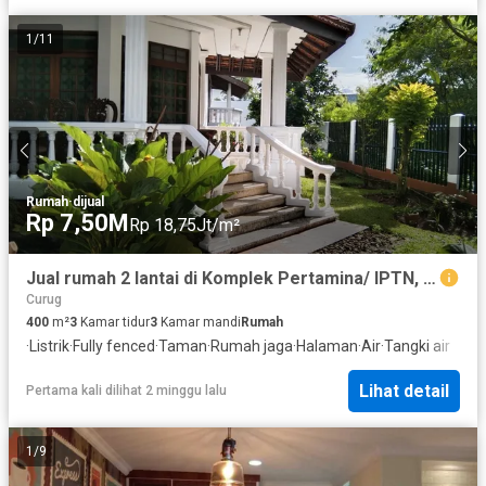
1
/
11
Rumah
·
dijual
Rp 7,50M
Rp 18,75Jt/m²
Jual rumah 2 lantai di Komplek Pertamina/ IPTN, Harjamukti, Depok
Curug
400
m²
3
Kamar tidur
3
Kamar mandi
Rumah
·
Listrik
·
Fully fenced
·
Taman
·
Rumah jaga
·
Halaman
·
Air
·
Tangki air
Lihat detail
Pertama kali dilihat 2 minggu lalu
1
/
9