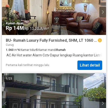
Rumah
·
dijual
Rp 14M
Rp 13,20Jt/m²
BU- Rumah Luxury Fully Furnished, SHM, LT 1060 M2, Jl Pedurenan, Cimanggis, Dekat Stasiun LRT Harjamukti
Curug
1.060
m²
6
Kamar tidur
5
Kamar mandi
Rumah
·
AC
·
Air
·
Hot water
·
Alarm
·
Cctv
·
Dapur lengkap
·
Ruang kantor
·
Listrik
·
Fu
Lihat detail
Pertama kali terlihat minggu lalu
1
/
23