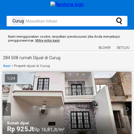
Kami menggunakan cookie, lanjutkan penelusuran jika Anda menyetujui
penggunaannya.
Mitra-mitra kami
BLOKIR
SETUJU
284.508 rumah Dijual di Curug
Awal
>
Properti dijual di Curug
1
/
24
Rumah
·
dijual
Rp 925Jt
Rp 16,81Jt/m²