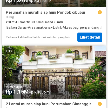
Rp 1,67M
Rp 8,37Jt/m²
Perumahan murah siap huni Pondok cibubur
Curug
200
m²
4
Kamar tidur
3
Kamar mandi
Rumah
·
Balkon
·
Garasi
·
Area anak-anak
·
Listrik
·
Akses bagi penyandang disabi
Lihat detail
Pertama kali terlihat lebih dari sebulan yang lalu
1
/
10
Rumah
·
dijual
Rp 1,15M
Rp 7,18Jt/m²
2 Lantai murah siap huni Perumahan Cimanggis Depok