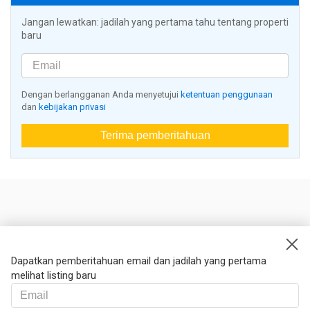
Jangan lewatkan: jadilah yang pertama tahu tentang properti
baru
Dengan berlangganan Anda menyetujui
ketentuan penggunaan
dan
kebijakan privasi
Terima pemberitahuan
Nestoria
Kontak kami
Dapatkan pemberitahuan email dan jadilah yang pertama
melihat listing baru
Hukum
Syarat dan ketentuan