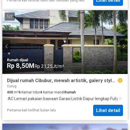
Lihat detail
Pertama kali terlihat lebih dari sebulan yang lalu
1
/
7
Rumah
·
dijual
Rp 8,50M
Rp 21,25Jt/m²
Dijual rumah Cibubur, mewah artistik, galery style. Dalam komplek Pertamina, cluster one gate system.
Curug
400
m²
6
Kamar tidur
4
Kamar mandi
Rumah
·
AC
·
Lemari pakaian bawaan
·
Garasi
·
Listrik
·
Dapur lengkap
·
Fully fenc
Lihat detail
Pertama kali terlihat bulan lalu