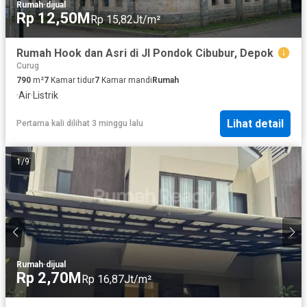
Rumah
·
dijual
Rp 12,50M
Rp 15,82Jt/m²
Rumah Hook dan Asri di Jl Pondok Cibubur, Depok
Curug
790
m²
7
Kamar tidur
7
Kamar mandi
Rumah
·
Air
·
Listrik
Lihat detail
Pertama kali dilihat 3 minggu lalu
1
/
9
Rumah
·
dijual
Rp 2,70M
Rp 16,87Jt/m²