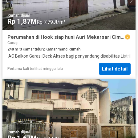
Rumah
·
dijual
Rp 1,87M
Rp 7,79Jt/m²
Perumahan di Hook siap huni Auri Mekarsari Cimanggis Depok
Curug
240
m²
3
Kamar tidur
2
Kamar mandi
Rumah
·
AC
·
Balkon
·
Garasi
·
Deck
·
Akses bagi penyandang disabilitas
·
Listrik
·
Ar
Lihat detail
Pertama kali terlihat minggu lalu
1
/
3
Rumah
·
dijual