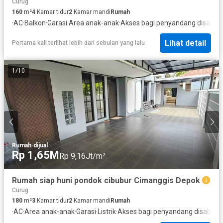
Curug
160
m²
4
Kamar tidur
2
Kamar mandi
Rumah
·
AC
·
Balkon
·
Garasi
·
Area anak-anak
·
Akses bagi penyandang disabilit
Lihat detail
Pertama kali terlihat lebih dari sebulan yang lalu
1
/
10
Rumah
·
dijual
Rp 1,65M
Rp 9,16Jt/m²
Rumah siap huni pondok cibubur Cimanggis Depok
Curug
180
m²
3
Kamar tidur
2
Kamar mandi
Rumah
·
AC
·
Area anak-anak
·
Garasi
·
Listrik
·
Akses bagi penyandang disabilita