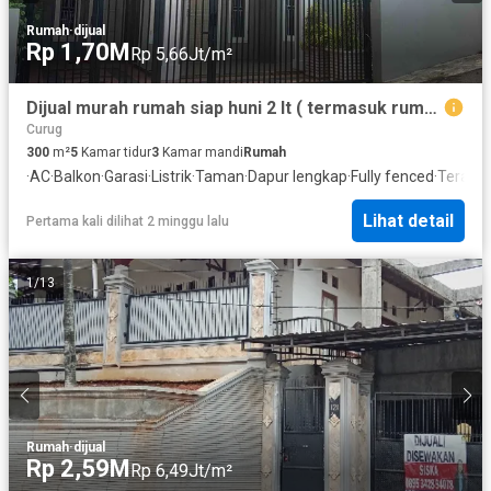
Rumah
·
dijual
Rp 1,70M
Rp 5,66Jt/m²
Dijual murah rumah siap huni 2 lt ( termasuk rumah mewah dan bangunan baru) dekat pintu tol cisalak
Curug
300
m²
5
Kamar tidur
3
Kamar mandi
Rumah
·
AC
·
Balkon
·
Garasi
·
Listrik
·
Taman
·
Dapur lengkap
·
Fully fenced
·
Teras
·
K
Lihat detail
Pertama kali dilihat 2 minggu lalu
1
/
13
Rumah
·
dijual
Rp 2,59M
Rp 6,49Jt/m²