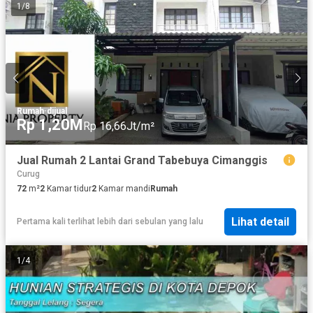
1
/
8
Rumah
·
dijual
Rp 1,20M
Rp 16,66Jt/m²
Jual Rumah 2 Lantai Grand Tabebuya Cimanggis
Curug
72
m²
2
Kamar tidur
2
Kamar mandi
Rumah
Lihat detail
Pertama kali terlihat lebih dari sebulan yang lalu
1
/
4