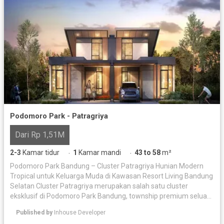
Podomoro Park - Patragriya
Dari Rp 1,51M
2-3
Kamar tidur
1
Kamar mandi
43 to 58
m²
·
·
Podomoro Park Bandung – Cluster Patragriya Hunian Modern
Tropical untuk Keluarga Muda di Kawasan Resort Living Bandung
Selatan Cluster Patragriya merupakan salah satu cluster
eksklusif di Podomoro Park Bandung, township premium seluas
sekitar 150 hektare yang dikembangkan oleh PT Agung
Published by
Inhouse Developer
Podomoro Land Tbk. Dirancang khusus untuk keluarga muda