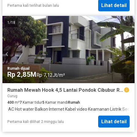
Lihat detail
Pertama kali terlihat bulan lalu
1
/
18
Rumah
·
dijual
Rp 2,85M
Rp 7,12Jt/m²
Rumah Mewah Hook 4,5 Lantai Pondok Cibubur Radar Auri Cimanggis
Curug
400
m²
7
Kamar tidur
5
Kamar mandi
Rumah
·
AC
·
Hot water
·
Balkon
·
Internet
·
Kabel video
·
Keamanan
·
Listrik
·
Secure 
Lihat detail
Pertama kali dilihat 2 minggu lalu