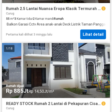
Rumah 2.5 Lantai Nuansa Eropa Klasik Termurah Selangkah ke Tol Cibubur Cijago dan Lrt Harjamukti Fasilitas Lengkap
Curug
55
m²
3
Kamar tidur
2
Kamar mandi
Rumah
·
Balkon
·
Garasi
·
Cctv
·
Area anak-anak
·
Deck
·
Listrik
·
Taman
·
Panggang
·
Lihat detail
Pertama kali dilihat 3 minggu lalu
1
/
18
Rumah
·
dijual
Rp 885Jt
Rp 14,50Jt/m²
READY STOCK Rumah 2 Lantai di Pekapuran Cisalak Cimanggis Depok
Curug