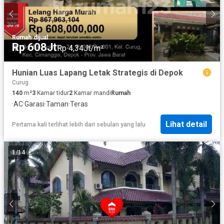
Rumah
·
dijual
Rp 608Jt
Rp 4,34Jt/m²
Hunian Luas Lapang Letak Strategis di Depok
Curug
140
m²
3
Kamar tidur
2
Kamar mandi
Rumah
·
AC
·
Garasi
·
Taman
·
Teras
Lihat detail
Pertama kali terlihat lebih dari sebulan yang lalu
1
/
14