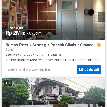
Rumah
·
dijual
Rp 2M
Rp 7,69Jt/m²
Rumah Estetik Strategis Pondok Cibubur Cimanggis Depok
Curug
260
m²
4
Kamar tidur
4
Kamar mandi
Rumah
·
Balkon
·
Internet
·
Kabel video
·
Keamanan
·
Listrik
·
Taman
·
Telephone
·
Te
Lihat detail
Pertama kali dilihat 2 minggu lalu
1
/
7