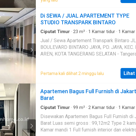
yang lalu
restoran, dan kafe • Akses mudah ke MRT,
TransJakarta, dan jalan utama • Lingkungan a
Di SEWA / JUAL APARTEMENT TYPE
tenang, dan eksklusif • Unit bersih, terawat, d
STUDIO TRANSPARK BINTARO
ditempati Cocok untuk profesional, ekspatriat,
maupun pasangan yang menginginkan kenya
Ciputat Timur
·
23
m²
·
1
Kamar tidur
·
1
Kamar 
Apartemen
·
AC
·
Air
·
Hot water
·
Akses bagi
dengan akses ke berbagai fasilitas kota. 📞 Hubungi
Jual / Sewa Apartement Transpark Bintaro JL.
penyandang disabilitas
·
Alarm
·
Area anak-anak
kami sekarang untuk informasi harga, keters
BOULEVARD BINTARO JAYA, PD. JAYA, KEC. 
Outdoor entertaining area
·
Balkon
·
Keamanan
·
unit, atau jadwalkan survei. Jangan lewatkan
Keamanan 24 jam
·
Kolam renang
·
Angkat
·
Tam
AREN, KOTA TANGERANG SELATAN - Tanger
kesempatan tinggal di salah satu kawasan pa
Garasi
·
Pramutamu
·
Listrik
·
Lemari pakaian b
Selatan LT 23 LB 23 KT 1 KM 1 Listrik 1300 AC
prestisius di
Jakarta Selatan
!
Kulkas Semi Furnished Type Studio A LB 23.68
Lihat
Pertama kali dilihat 2 minggu lalu
Sqm² LT 2 PPJB Fasilitas dan Selling Point •⁠
⁠Swimming Pool •⁠ ⁠⁠Gym •⁠ ⁠Rooftop •⁠ ⁠Pusat
Perbelanjaan Sewa 3.250 jt/bulan atau 36jt/tahun
Apartemen Bagus Full Furnish di Jakar
(Deposit bulanan 6j
Barat
Ciputat Timur
·
99
m²
·
2
Kamar tidur
·
1
Kamar 
Apartemen
·
Air
·
Keamanan 24 jam
·
Telephon
Disewakan Apartemen Bagus Full Furnish di 
Barat Luas semi gross : 99,12m2 Type 2 kamar tidur
Kamar mandi 1 Full furnish interior dan elektr