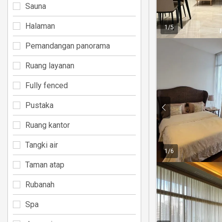
Sauna
Halaman
1
/
5
Pemandangan panorama
Ruang layanan
Fully fenced
Pustaka
Ruang kantor
Tangki air
1
/
6
Taman atap
Rubanah
Spa