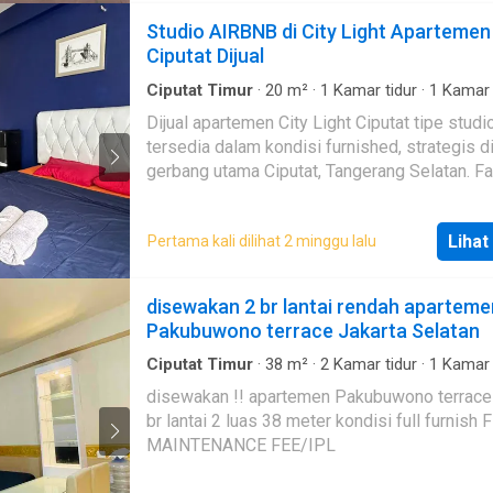
Ranjang Queen - Lemari Pakaian - Meja Kerja 
Studio AIRBNB di City Light Apartemen
Blind Lokasi strategis: - Dekat Stasiun KRL
Ciputat Dijual
Sudimara, Jurang Mangu - Dekat Mall Bintaro
Exchange - Dekat Kampus Pembangunan Jay
Ciputat Timur
·
20
m²
·
1
Kamar tidur
·
1
Kamar 
Apartemen
·
AC
·
Air
·
Area anak-anak
·
Balkon
Dekat Superindo, Pasar Modern Bintaro Jaya,
Dijual apartemen City Light Ciputat tipe studio
Gym
·
Ruang kantor
·
Keamanan
·
Keamanan 24 
tradisional - Disekililingi tempat kuliner sepe
tersedia dalam kondisi furnished, strategis d
Kolam renang
·
Pramutamu
·
Angkat
·
Listrik
·
Ful
Gacoan, Popeyes, McDonald dll - Dilalui oleh
fenced
·
Secure parking
·
Rumah jaga
·
Taman
·
T
gerbang utama Ciputat, Tangerang Selatan. Fa
angkutan
Garasi
lengkap meliputi keamanan 24 jam, kolam ren
dan pusat kebugaran Biasa disewakan via Ai
Lihat
Pertama kali dilihat 2 minggu lalu
untuk tamu singla, jadi lebih terawat Lokasi s
duper strategis di pinggir jalan raya Ciputat T
status PPJB,
disewakan 2 br lantai rendah aparteme
Pakubuwono terrace Jakarta Selatan
Ciputat Timur
·
38
m²
·
2
Kamar tidur
·
1
Kamar 
Apartemen
·
AC
·
Alarm
·
Balkon
·
Garasi
·
Cctv
disewakan !! apartemen Pakubuwono terrace type 2
anak-anak
·
Pramutamu
·
Listrik
·
Dapur lengkap
br lantai 2 luas 38 meter kondisi full furnish FREE
·
Gym
·
Rumah jaga
·
Internet
·
Interkom
·
Hot wa
Angkat
·
Outdoor entertaining area
·
Pemandang
MAINTENANCE FEE/IPL
panorama
·
Secure parking
·
Keamanan
·
Kolam 
Telephone
·
Televisi
·
Keamanan 24 jam
·
Wifi
·
Ta