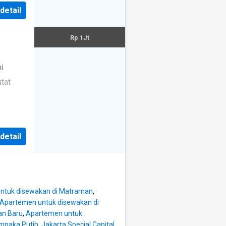
 detail
Rp 1Jt
i
tat
 detail
ntuk disewakan di Matraman
,
Apartemen untuk disewakan di
an Baru
,
Apartemen untuk
aka Putih, Jakarta Special Capital