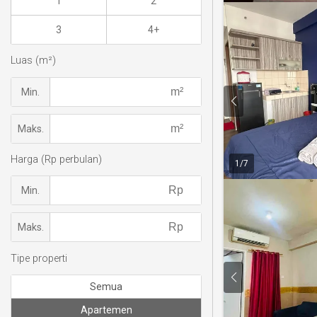
1
2
3
4+
Luas (m²)
Min.
Maks.
Harga (Rp perbulan)
1
/
7
Min.
Maks.
Tipe properti
Semua
Apartemen