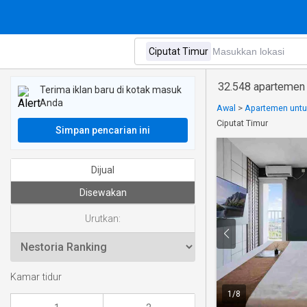
32.548 apartemen 
Terima iklan baru di kotak masuk
Anda
Awal
>
Apartemen untuk
Ciputat Timur
Simpan pencarian ini
Dijual
Disewakan
Urutkan:
Kamar tidur
1
/
8