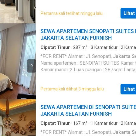
Lantai 11 Harga sewa 150 jt per tahun Cyn
Lihat
Pertama kali terlihat minggu lalu
SEWA APARTEMEN SENOPATI SUITES 
JAKARTA SELATAN FURNISH
Ciputat Timur
·
287
m²
·
3
Kamar tidur
·
2
Kamar
·
Apartemen
*FOR RENT* Alamat : Jl. Senopati,
Jakarta S
Nama apartemen : SENOPATI SUITES Kamar tidur : 3
Kamar mandi :2 Luas ruangan : 287sqm Lantai
Perabot/furnished : Furnished Rent Price:
IDR864juta per year Min rent 1th
Lihat
Pertama kali dilihat 3 minggu lalu
SEWA APARTEMEN DI SENOPATI SUIT
JAKARTA SELATAN FURNISH
Ciputat Timur
·
167
m²
·
1
Kamar tidur
·
2
Kamar
·
Apartemen
*FOR RENT* Alamat : Jl. Senopati,
Jakarta S