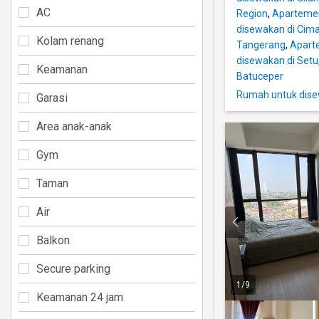
AC
Region
,
Apartemen
disewakan di Cim
Kolam renang
Tangerang
,
Apart
disewakan di Setu
Keamanan
Batuceper
Rumah untuk dise
Garasi
Area anak-anak
Gym
Taman
Air
Balkon
Secure parking
1
/
9
Keamanan 24 jam