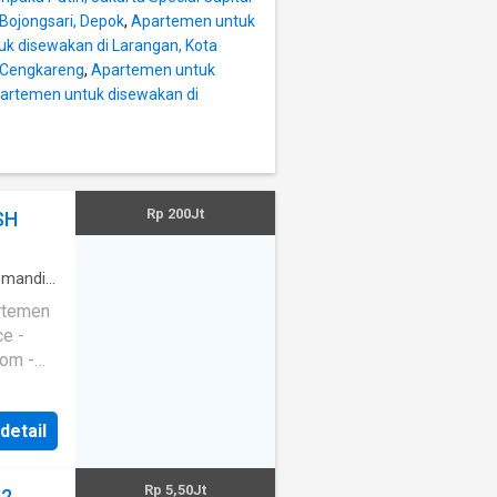
Bojongsari, Depok
,
Apartemen untuk
k disewakan di Larangan, Kota
 Cengkareng
,
Apartemen untuk
artemen untuk disewakan di
Rp 200Jt
SH
mandi
·
litas
·
rea
·
e -
anan
enced
·
e
·
Set +
 detail
Rp 5,50Jt
 2