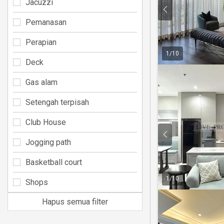
Jacuzzi
Pemanasan
Perapian
1
/
10
Deck
Gas alam
Setengah terpisah
Club House
Jogging path
Basketball court
1
/
10
Shops
Hapus semua filter