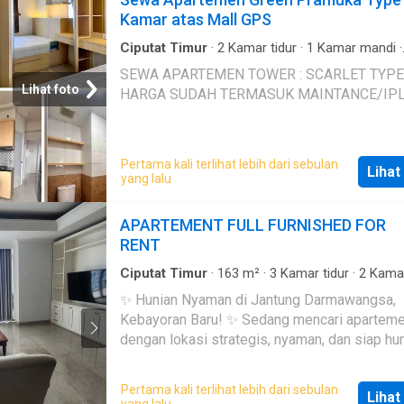
Kamar atas Mall GPS
Ciputat Timur
·
2
Kamar tidur
·
1
Kamar mandi
·
Apartemen
·
AC
·
Balkon
·
Alarm
·
Lemari pakai
SEWA APARTEMEN TOWER : SCARLET TYPE : 2 BR
bawaan
·
Garasi
·
Pramutamu
·
Dapur lengkap
·
T
Lihat foto
HARGA SUDAH TERMASUK MAINTANCE/IP
Keamanan 24 jam
·
Kolam renang
·
Angkat
·
Tam
Listrik
·
Area anak-anak
·
Keamanan
·
Air
Pertama kali terlihat lebih dari sebulan
Lihat
yang lalu
APARTEMENT FULL FURNISHED FOR
RENT
Ciputat Timur
·
163
m²
·
3
Kamar tidur
·
2
Kamar
·
Apartemen
·
AC
·
Air
·
Hot water
·
Outdoor ente
✨ Hunian Nyaman di Jantung Darmawangsa,
area
·
Balkon
·
Dapur lengkap
·
Keamanan
·
Keam
Kebayoran Baru! ✨ Sedang mencari apartemen
24 jam
·
Kolam renang
·
Secure parking
·
Tangki a
Televisi
·
Garasi
dengan lokasi strategis, nyaman, dan siap hu
Saatnya memilih apartemen kami! 🏙️ Keunggulan: •
Lokasi premium di Darmawangsa, Kebayoran 
Pertama kali terlihat lebih dari sebulan
Lihat
Dekat dengan pusat perkantoran, pusat perbe