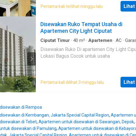
·
Air
·
Halaman
Lihat
Pertama kali terlihat minggu lalu
Disewakan Ruko Tempat Usaha di
Apartemen City Light Ciputat
Ciputat Timur
·
40
m²
·
Apartemen
·
AC
·
Garas
Disewakan Ruko Di apartemen City Light Cipu
Lokasi Bagus Cocok untuk usaha
Lihat
Pertama kali dilihat 3 minggu lalu
 disewakan di Rempoa
isewakan di Kembangan, Jakarta Special Capital Region
,
Apartemen u
disewakan di Tebet
,
Apartemen untuk disewakan di Sawangan, Depok
,
ntuk disewakan di Pamulang
,
Apartemen untuk disewakan di Kebayor
dak, Jakarta Special Capital Region
,
Apartemen untuk disewakan di Cemp