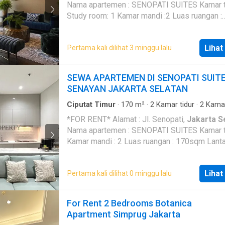
Nama apartemen : SENOPATI SUITES Kamar tidur : 1
Study room: 1 Kamar mandi :2 Luas ruangan :
167sqm Lantai: 8 Perabot/furnished : Furnished
Rent Price: IDR648juta per year Min rent 1th
Lihat
Pertama kali dilihat 3 minggu lalu
SEWA APARTEMEN DI SENOPATI SUIT
SENAYAN JAKARTA SELATAN
Ciputat Timur
·
170
m²
·
2
Kamar tidur
·
2
Kamar
·
Apartemen
*FOR RENT* Alamat : Jl. Senopati,
Jakarta S
Nama apartemen : SENOPATI SUITES Kamar tidur : 2
Kamar mandi : 2 Luas ruangan : 170sqm Lanta
Perabot/furnished : Furnished spacious balcony
Rent Price: IDR360JUTA per year
Lihat
Pertama kali dilihat 0 minggu lalu
For Rent 2 Bedrooms Botanica
Apartment Simprug Jakarta