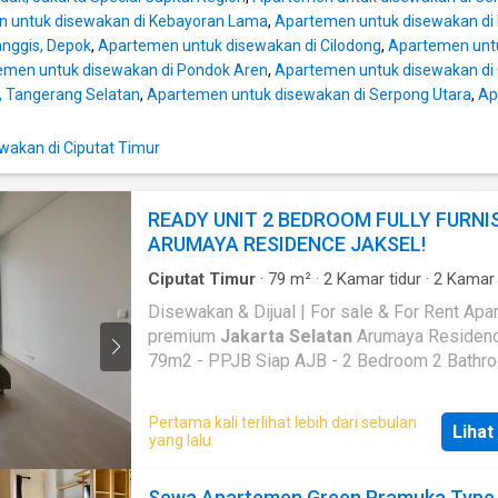
 untuk disewakan di Kebayoran Lama
,
Apartemen untuk disewakan di 
anggis, Depok
,
Apartemen untuk disewakan di Cilodong
,
Apartemen untu
emen untuk disewakan di Pondok Aren
,
Apartemen untuk disewakan di
, Tangerang Selatan
,
Apartemen untuk disewakan di Serpong Utara
,
Ap
wakan di Ciputat Timur
READY UNIT 2 BEDROOM FULLY FURNI
ARUMAYA RESIDENCE JAKSEL!
Ciputat Timur
·
79
m²
·
2
Kamar tidur
·
2
Kamar 
Apartemen
·
Air
·
Akses bagi penyandang disabi
Disewakan & Dijual | For sale & For Rent Apartemen
Alarm
·
Area anak-anak
·
Outdoor entertaining a
premium
Jakarta Selatan
Arumaya Residenc
Balkon
·
Cctv
·
Gym
·
Internet
·
Keamanan
·
Keam
24 jam
·
Kolam renang
·
Angkat
·
Listrik
·
Fully f
79m2 - PPJB Siap AJB - 2 Bedroom 2 Bathroom -
Secure parking
·
Rumah jaga
·
Taman
·
Telephon
Lantai 9 City View - Full Furnished + Kitchen 
Garasi
·
Teras
·
Halaman
·
Wifi
Elektonic - Full Marmer Sewa — 200jt Nego (Exclude
Pertama kali terlihat lebih dari sebulan
Lihat
IPKL 3.3jt) Jual — 4.1M Survey & detail hubungi
yang lalu
Providence Property!
Sewa Apartemen Green Pramuka Type