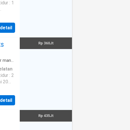
 detail
Rp 360Jt
ES
 mandi
elatan
i 20
 detail
Rp 435Jt