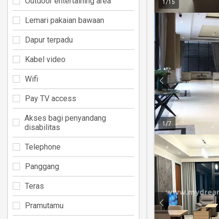
Outdoor entertaining area
1
/
15
Lemari pakaian bawaan
Dapur terpadu
Kabel video
Wifi
Pay TV access
Akses bagi penyandang
1
/
7
disabilitas
Telephone
Panggang
Teras
Pramutamu