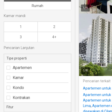
Rumah
1
/
9
Kamar mandi
1
2
3
4+
Pencarian Lanjutan
Tipe properti
Apartemen
1
/
8
Kamar
Pencarian terkait
Kondo
Apartemen untuk
Apartemen untuk d
Kontrakan
Apartemen untuk 
Lima
,
Apartemen u
Fitur
disewakan di Cilan