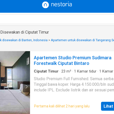
Disewakan di Ciputat Timur
 disewakan di Banten, Indonesia
>
Apartemen untuk disewakan di Tangerang S
Apartemen Studio Premium Sudimara
Forestwalk Ciputat Bintaro
Ciputat Timur
·
23
m²
·
1
Kamar tidur
·
1
Kamar 
Apartemen
·
AC
·
Balkon
·
Lemari pakaian baw
Studio Premium Full Furnished. Semua serba
Garasi
·
Cctv
·
Pramutamu
·
Listrik
·
Dapur lengk
Tinggal bawa koper. Harga 4.150.000/bln sudah
water
·
Dapur terpadu
·
Angkat
·
Secure parking
·
Keamanan
·
Kolam renang
·
Keamanan 24 jam
·
include IPL. Exclude listrik dan air sesuai pe
Televisi
Member parkir motor 60.000, mobil 125.000. Luas
23m2 Forest View Lantai 10 Studio full furnished: -
Lihat
Pertama kali dilihat 2 hari yang lalu
Kitchen set - Kompor - Cooker Hood - Micro
Kulkas 2 pintu - TV 43 inch - AC - Water heate