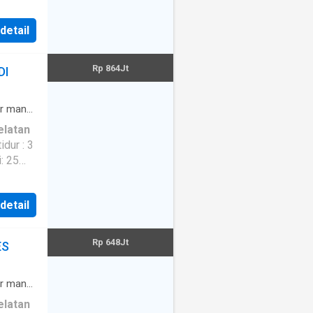
 detail
Rp 864Jt
DI
 mandi
elatan
: 25
 detail
Rp 648Jt
ES
 mandi
elatan