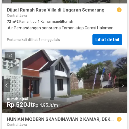
Dijual Rumah Rasa Villa di Ungaran Semarang
Central Java
72
m²
2
Kamar tidur
1
Kamar mandi
Rumah
·
Air
·
Pemandangan panorama
·
Taman atap
·
Garasi
·
Halaman
Lihat detail
Pertama kali dilihat 3 minggu lalu
1
/
9
Rumah
·
dijual
Rp 520Jt
Rp 4,95Jt/m²
HUNIAN MODERN SKANDINAVIAN 2 KAMAR, DEKAT BRALING HOTEL PURBALINGGA
Central Java