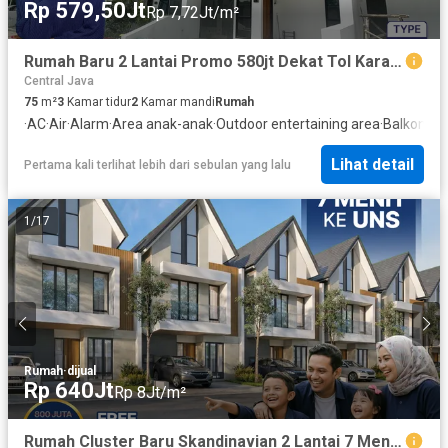
Rp 579,50Jt
Rp 7,72Jt/m²
Rumah Baru 2 Lantai Promo 580jt Dekat Tol Karanganyar Free Sampai SHM
Central Java
75
m²
3
Kamar tidur
2
Kamar mandi
Rumah
·
AC
·
Air
·
Alarm
·
Area anak-anak
·
Outdoor entertaining area
·
Balkon
·
Cc
Lihat detail
Pertama kali terlihat lebih dari sebulan yang lalu
1
/
17
Rumah
·
dijual
Rp 640Jt
Rp 8Jt/m²
Rumah Cluster Baru Skandinavian 2 Lantai 7 Menit ke UNS Cashback Puluhan Juta