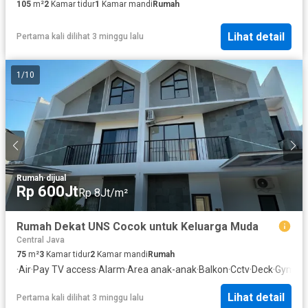
105
m²
2
Kamar tidur
1
Kamar mandi
Rumah
Lihat detail
Pertama kali dilihat 3 minggu lalu
1
/
10
Rumah
·
dijual
Rp 600Jt
Rp 8Jt/m²
Rumah Dekat UNS Cocok untuk Keluarga Muda
Central Java
75
m²
3
Kamar tidur
2
Kamar mandi
Rumah
·
Air
·
Pay TV access
·
Alarm
·
Area anak-anak
·
Balkon
·
Cctv
·
Deck
·
Gym
·
In
Lihat detail
Pertama kali dilihat 3 minggu lalu