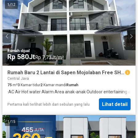
1
/
12
Rumah
·
dijual
Rp 580Jt
Rp 7,73Jt/m²
Rumah Baru 2 Lantai di Sapen Mojolaban Free SHM dekat UNS dan Tol Karanganyar
Central Java
75
m²
3
Kamar tidur
2
Kamar mandi
Rumah
·
AC
·
Air
·
Hot water
·
Alarm
·
Area anak-anak
·
Outdoor entertaining area
·
Lihat detail
Pertama kali terlihat lebih dari sebulan yang lalu
1
/
15