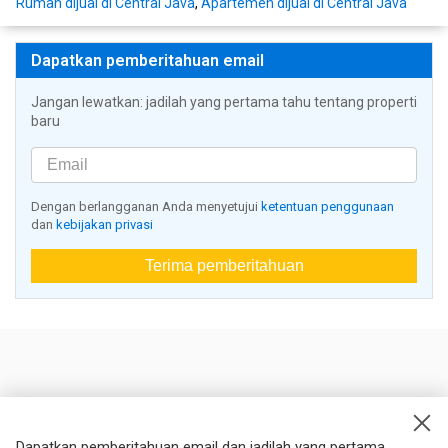
Rumah dijual di Central Java
,
Apartemen dijual di Central Java
Dapatkan pemberitahuan email
Jangan lewatkan: jadilah yang pertama tahu tentang properti
baru
Dengan berlangganan Anda menyetujui
ketentuan penggunaan
dan
kebijakan privasi
Terima pemberitahuan
Nestoria
Kontak kami
Dapatkan pemberitahuan email dan jadilah yang pertama