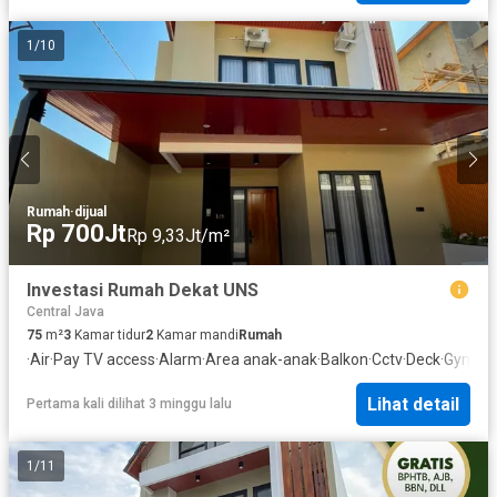
1
/
10
Rumah
·
dijual
Rp 700Jt
Rp 9,33Jt/m²
Investasi Rumah Dekat UNS
Central Java
75
m²
3
Kamar tidur
2
Kamar mandi
Rumah
·
Air
·
Pay TV access
·
Alarm
·
Area anak-anak
·
Balkon
·
Cctv
·
Deck
·
Gym
·
In
Lihat detail
Pertama kali dilihat 3 minggu lalu
1
/
11