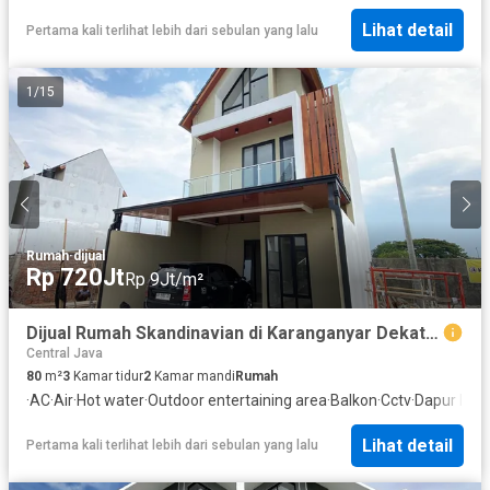
Lihat detail
Pertama kali terlihat lebih dari sebulan yang lalu
1
/
15
Rumah
·
dijual
Rp 720Jt
Rp 9Jt/m²
Dijual Rumah Skandinavian di Karanganyar Dekat UNS Cashback Puluhan Juta
Central Java
80
m²
3
Kamar tidur
2
Kamar mandi
Rumah
·
AC
·
Air
·
Hot water
·
Outdoor entertaining area
·
Balkon
·
Cctv
·
Dapur len
Lihat detail
Pertama kali terlihat lebih dari sebulan yang lalu