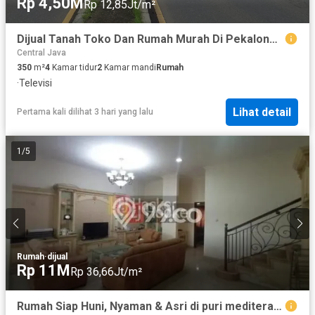
Rp 4,50M
Rp 12,85Jt/m²
Dijual Tanah Toko Dan Rumah Murah Di Pekalongan Timur Pantura Lokasi Strategis Jalur 24 jam
Central Java
350
m²
4
Kamar tidur
2
Kamar mandi
Rumah
·
Televisi
Lihat detail
Pertama kali dilihat 3 hari yang lalu
1
/
5
Rumah
·
dijual
Rp 11M
Rp 36,66Jt/m²
Rumah Siap Huni, Nyaman & Asri di puri mediterania– Cocok untuk Keluarga Muda