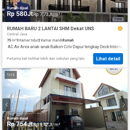
Rumah
·
dijual
Rp 580Jt
Rp 7,73Jt/m²
RUMAH BARU 2 LANTAI SHM Dekat UNS
Central Java
75
m²
3
Kamar tidur
2
Kamar mandi
Rumah
·
AC
·
Air
·
Area anak-anak
·
Balkon
·
Cctv
·
Dapur lengkap
·
Deck
·
Internet
·
K
Lihat detail
Pertama kali terlihat lebih dari sebulan yang lalu
1
/
13
Rumah
·
dijual
Rp 754Jt
Rp 9,42Jt/m²