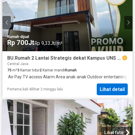
Rumah
·
dijual
Rp 700Jt
Rp 9,33Jt/m²
BU.Rumah 2 Lantai Strategis dekat Kampus UNS & Kota Solo
Central Java
75
m²
3
Kamar tidur
2
Kamar mandi
Rumah
·
Air
·
Pay TV access
·
Alarm
·
Area anak-anak
·
Outdoor entertaining are
Lihat detail
Pertama kali dilihat 2 minggu lalu
Lihat foto