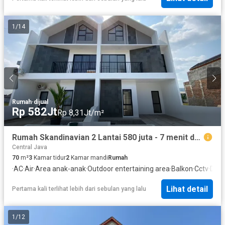
1
/
14
Rumah
·
dijual
Rp 582Jt
Rp 8,31Jt/m²
Rumah Skandinavian 2 Lantai 580 juta - 7 menit dari UNS
Central Java
70
m²
3
Kamar tidur
2
Kamar mandi
Rumah
·
AC
·
Air
·
Area anak-anak
·
Outdoor entertaining area
·
Balkon
·
Cctv
·
Dapu
Lihat detail
Pertama kali terlihat lebih dari sebulan yang lalu
1
/
12