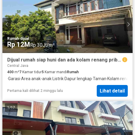
Rumah
·
dijual
Rp 12M
Rp 30Jt/m²
Dijual rumah siap huni dan ada kolam renang pribadi
Central Java
400
m²
7
Kamar tidur
5
Kamar mandi
Rumah
·
Garasi
·
Area anak-anak
·
Listrik
·
Dapur lengkap
·
Taman
·
Kolam renang
·
Lihat detail
Pertama kali dilihat 2 minggu lalu
1
/
17