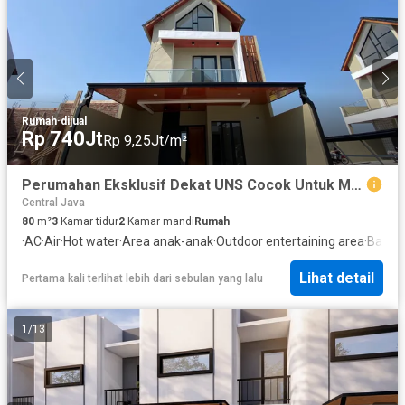
Rumah
·
dijual
Rp 740Jt
Rp 9,25Jt/m²
Perumahan Eksklusif Dekat UNS Cocok Untuk Mahasiswa UNS - Hanya 7 Menit Ke UNS
Central Java
80
m²
3
Kamar tidur
2
Kamar mandi
Rumah
·
AC
·
Air
·
Hot water
·
Area anak-anak
·
Outdoor entertaining area
·
Balko
Lihat detail
Pertama kali terlihat lebih dari sebulan yang lalu
1
/
13