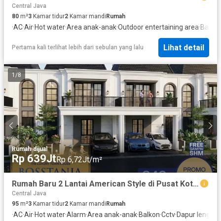
Central Java
80
m²
3
Kamar tidur
2
Kamar mandi
Rumah
·
AC
·
Air
·
Hot water
·
Area anak-anak
·
Outdoor entertaining area
·
Balko
Lihat detail
Pertama kali terlihat lebih dari sebulan yang lalu
1
/
8
Rumah
·
dijual
Rp 639Jt
Rp 6,72Jt/m²
Rumah Baru 2 Lantai American Style di Pusat Kota Klaten Free Sampai SHM
Central Java
95
m²
3
Kamar tidur
2
Kamar mandi
Rumah
·
AC
·
Air
·
Hot water
·
Alarm
·
Area anak-anak
·
Balkon
·
Cctv
·
Dapur lengka