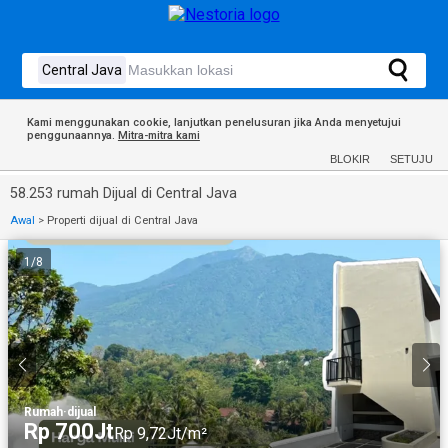
Kami menggunakan cookie, lanjutkan penelusuran jika Anda menyetujui
penggunaannya.
Mitra-mitra kami
BLOKIR
SETUJU
58.253 rumah Dijual di Central Java
Awal
>
Properti dijual di Central Java
1
/
8
Rumah
·
dijual
Rp 700Jt
Rp 9,72Jt/m²