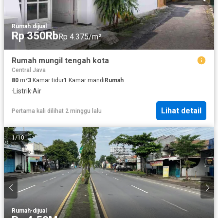
Rumah
·
dijual
Rp 350Rb
Rp 4.375/m²
Rumah mungil tengah kota
Central Java
80
m²
3
Kamar tidur
1
Kamar mandi
Rumah
·
Listrik
·
Air
Lihat detail
Pertama kali dilihat 2 minggu lalu
1
/
10
Rumah
·
dijual