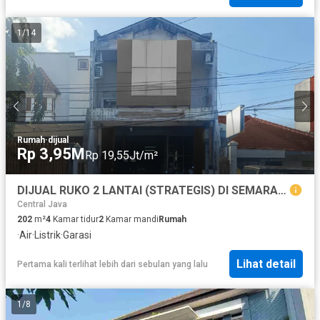
1
/
14
Rumah
·
dijual
Rp 3,95M
Rp 19,55Jt/m²
DIJUAL RUKO 2 LANTAI (STRATEGIS) DI SEMARANG TENGAH
Central Java
202
m²
4
Kamar tidur
2
Kamar mandi
Rumah
·
Air
·
Listrik
·
Garasi
Lihat detail
Pertama kali terlihat lebih dari sebulan yang lalu
1
/
8