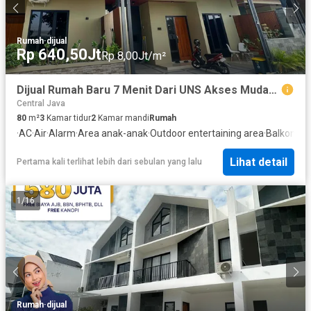
Rumah
·
dijual
Rp 640,50Jt
Rp 8,00Jt/m²
Dijual Rumah Baru 7 Menit Dari UNS Akses Mudah Free Sampai SHM
Central Java
80
m²
3
Kamar tidur
2
Kamar mandi
Rumah
·
AC
·
Air
·
Alarm
·
Area anak-anak
·
Outdoor entertaining area
·
Balkon
·
Cc
Lihat detail
Pertama kali terlihat lebih dari sebulan yang lalu
1
/
16
Rumah
·
dijual