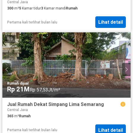
Central Java
300
m²
5
Kamar tidur
3
Kamar mandi
Rumah
Lihat detail
Pertama kali terlihat bulan lalu
1
/
3
Rumah
·
dijual
Rp 21M
Rp 57,53Jt/m²
Jual Rumah Dekat Simpang Lima Semarang
Central Java
365
m²
Rumah
Lihat detail
Pertama kali terlihat bulan lalu