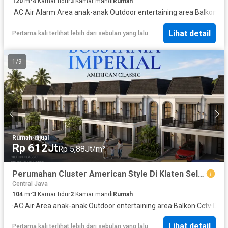
120
m²
4
Kamar tidur
3
Kamar mandi
Rumah
·
AC
·
Air
·
Alarm
·
Area anak-anak
·
Outdoor entertaining area
·
Balkon
·
Cc
Lihat detail
Pertama kali terlihat lebih dari sebulan yang lalu
1
/
9
Rumah
·
dijual
Rp 612Jt
Rp 5,88Jt/m²
Perumahan Cluster American Style Di Klaten Selatan
Central Java
104
m²
3
Kamar tidur
2
Kamar mandi
Rumah
·
AC
·
Air
·
Area anak-anak
·
Outdoor entertaining area
·
Balkon
·
Cctv
·
Dapu
Lihat detail
Pertama kali terlihat lebih dari sebulan yang lalu