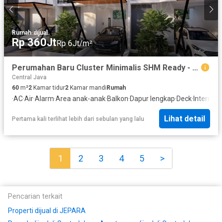
Rumah
·
dijual
Rp 360Jt
Rp 6Jt/m²
Perumahan Baru Cluster Minimalis SHM Ready - 3 Menit ke Alun-alun Karanganyar
Central Java
60
m²
2
Kamar tidur
2
Kamar mandi
Rumah
·
AC
·
Air
·
Alarm
·
Area anak-anak
·
Balkon
·
Dapur lengkap
·
Deck
·
Internet
·
Lihat detail
Pertama kali terlihat lebih dari sebulan yang lalu
1
2
3
4
5
>
Pencarian terkait
Properti dijual di JEPARA