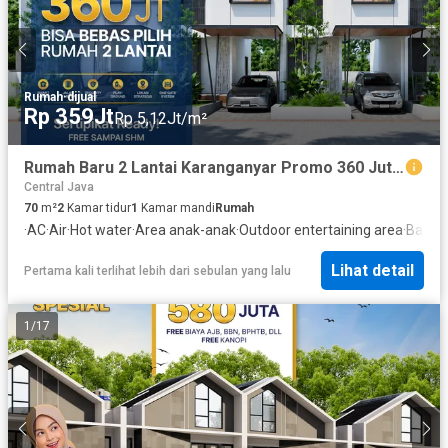
Rumah
·
dijual
Rp 359Jt
Rp 5,12Jt/m²
Rumah Baru 2 Lantai Karanganyar Promo 360 Juta Gratis SHM & Canopy
Central Java
70
m²
2
Kamar tidur
1
Kamar mandi
Rumah
·
AC
·
Air
·
Hot water
·
Area anak-anak
·
Outdoor entertaining area
·
Balko
Lihat detail
Pertama kali terlihat lebih dari sebulan yang lalu
1
/
17