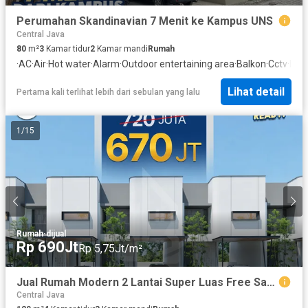
Perumahan Skandinavian 7 Menit ke Kampus UNS
Central Java
80
m²
3
Kamar tidur
2
Kamar mandi
Rumah
·
AC
·
Air
·
Hot water
·
Alarm
·
Outdoor entertaining area
·
Balkon
·
Cctv
·
Dap
Lihat detail
Pertama kali terlihat lebih dari sebulan yang lalu
1
/
15
Rumah
·
dijual
Rp 690Jt
Rp 5,75Jt/m²
Jual Rumah Modern 2 Lantai Super Luas Free Sampai SHM di Jaten
Central Java