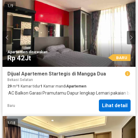
1
/
9
Apartemen
·
disewakan
Rp 42Jt
BARU
Dijual Apartemen Startegis di Mangga Dua
Bekasi Selatan
29
m²
1
Kamar tidur
1
Kamar mandi
Apartemen
·
AC
·
Balkon
·
Garasi
·
Pramutamu
·
Dapur lengkap
·
Lemari pakaian baw
Lihat detail
Baru
1
/
18