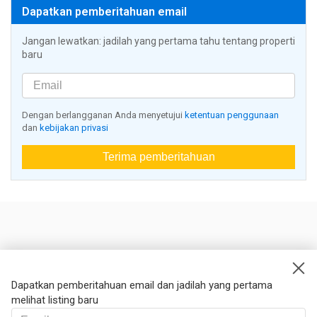
Dapatkan pemberitahuan email
Jangan lewatkan: jadilah yang pertama tahu tentang properti
baru
Dengan berlangganan Anda menyetujui
ketentuan penggunaan
dan
kebijakan privasi
Terima pemberitahuan
Nestoria
Kontak kami
Dapatkan pemberitahuan email dan jadilah yang pertama
melihat listing baru
Hukum