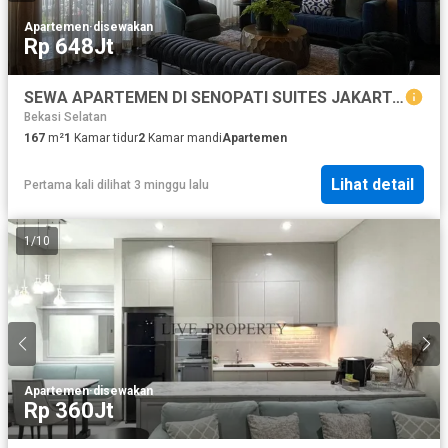
Apartemen
·
disewakan
Rp 648Jt
SEWA APARTEMEN DI SENOPATI SUITES JAKARTA SELATAN FURNISH
Bekasi Selatan
167
m²
1
Kamar tidur
2
Kamar mandi
Apartemen
Lihat detail
Pertama kali dilihat 3 minggu lalu
1
/
10
Apartemen
·
disewakan
Rp 360Jt