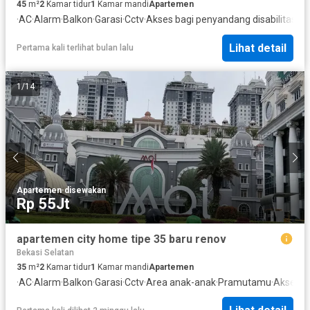
45
m²
2
Kamar tidur
1
Kamar mandi
Apartemen
·
AC
·
Alarm
·
Balkon
·
Garasi
·
Cctv
·
Akses bagi penyandang disabilitas
·
Lis
Lihat detail
Pertama kali terlihat bulan lalu
1
/
14
Apartemen
·
disewakan
Rp 55Jt
apartemen city home tipe 35 baru renov
Bekasi Selatan
35
m²
2
Kamar tidur
1
Kamar mandi
Apartemen
·
AC
·
Alarm
·
Balkon
·
Garasi
·
Cctv
·
Area anak-anak
·
Pramutamu
·
Akses ba