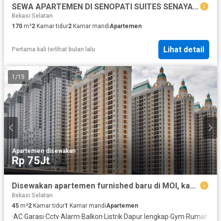
SEWA APARTEMEN DI SENOPATI SUITES SENAYAN JAKARTA SELATAN
Bekasi Selatan
170
m²
2
Kamar tidur
2
Kamar mandi
Apartemen
Lihat detail
Pertama kali terlihat bulan lalu
1
/
15
Apartemen
·
disewakan
Rp 75Jt
Disewakan apartemen furnished baru di MOI, kamar 2
Bekasi Selatan
45
m²
2
Kamar tidur
1
Kamar mandi
Apartemen
·
AC
·
Garasi
·
Cctv
·
Alarm
·
Balkon
·
Listrik
·
Dapur lengkap
·
Gym
·
Rumah jag