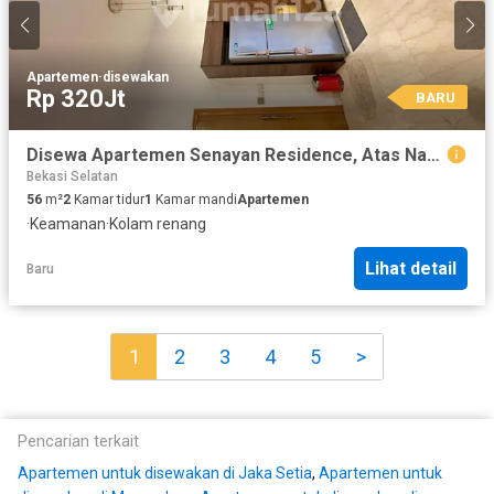
Apartemen
·
disewakan
Rp 320Jt
BARU
Disewa Apartemen Senayan Residence, Atas Nama Pt
Bekasi Selatan
56
m²
2
Kamar tidur
1
Kamar mandi
Apartemen
·
Keamanan
·
Kolam renang
Lihat detail
Baru
1
2
3
4
5
>
Pencarian terkait
Apartemen untuk disewakan di Jaka Setia
,
Apartemen untuk