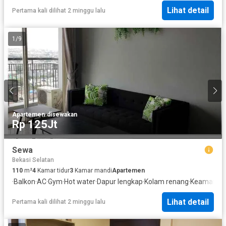
Lihat detail
Pertama kali dilihat 2 minggu lalu
1
/
9
Apartemen
·
disewakan
Rp 125Jt
Sewa
Bekasi Selatan
110
m²
4
Kamar tidur
3
Kamar mandi
Apartemen
·
Balkon
·
AC
·
Gym
·
Hot water
·
Dapur lengkap
·
Kolam renang
·
Keamanan 
Lihat detail
Pertama kali dilihat 2 minggu lalu