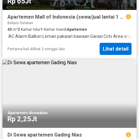
Rp 65Jt
Apartemen Mall of Indonesia (sewa/jual lantai 1 sanfransisco) top harga di bawah pasaran
Bekasi Selatan
45
m²
2
Kamar tidur
1
Kamar mandi
Apartemen
·
AC
·
Alarm
·
Balkon
·
Lemari pakaian bawaan
·
Garasi
·
Cctv
·
Area anak-a
Lihat detail
Pertama kali dilihat 2 minggu lalu
Apartemen
·
disewakan
Rp 2,25Jt
Di Sewa apartemen Gading Nias