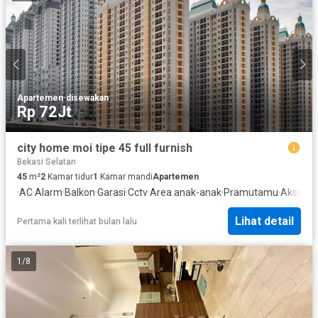
Apartemen
·
disewakan
Rp 72Jt
city home moi tipe 45 full furnish
Bekasi Selatan
45
m²
2
Kamar tidur
1
Kamar mandi
Apartemen
·
AC
·
Alarm
·
Balkon
·
Garasi
·
Cctv
·
Area anak-anak
·
Pramutamu
·
Akses ba
Lihat detail
Pertama kali terlihat bulan lalu
1
/
8