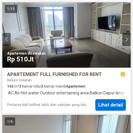
1
/
15
Apartemen
·
disewakan
Rp 510Jt
APARTEMENT FULL FURNISHED FOR RENT
Bekasi Selatan
163
m²
3
Kamar tidur
2
Kamar mandi
Apartemen
·
AC
·
Air
·
Hot water
·
Outdoor entertaining area
·
Balkon
·
Dapur lengkap
·
Lihat detail
Pertama kali terlihat lebih dari sebulan yang lalu
1
/
6