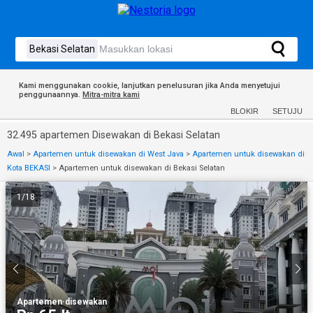
Kami menggunakan cookie, lanjutkan penelusuran jika Anda menyetujui
penggunaannya.
Mitra-mitra kami
BLOKIR
SETUJU
32.495 apartemen Disewakan di Bekasi Selatan
Awal
>
Apartemen untuk disewakan di West Java
>
Apartemen untuk disewakan di
Kota BEKASI
>
Apartemen untuk disewakan di Bekasi Selatan
1
/
18
Apartemen
·
disewakan