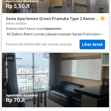
Apartemen
·
disewakan
Rp 5,50Jt
Sewa Apartemen Green Pramuka Type 2 Kamar atas Mall GPS
Bekasi Selatan
2
Kamar tidur
1
Kamar mandi
Apartemen
·
AC
·
Balkon
·
Alarm
·
Lemari pakaian bawaan
·
Garasi
·
Pramutamu
·
Dapu
Lihat detail
Pertama kali terlihat lebih dari sebulan yang lalu
1
/
10
Apartemen
·
disewakan
Rp 70Jt