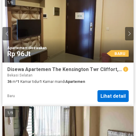
1
/
6
Apartemen
·
disewakan
Rp 96Jt
BARU
Disewa Apartemen The Kensington Twr Cliffort, Kelapa Gading
Bekasi Selatan
36
m²
1
Kamar tidur
1
Kamar mandi
Apartemen
Lihat detail
Baru
1
/
9