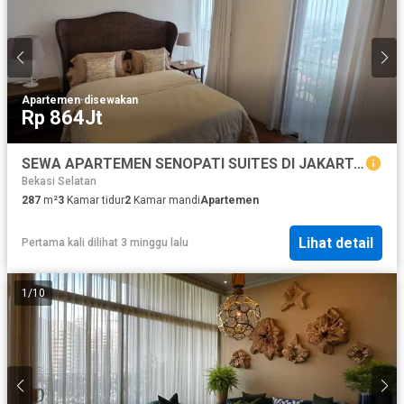
Apartemen
·
disewakan
Rp 864Jt
SEWA APARTEMEN SENOPATI SUITES DI JAKARTA SELATAN FURNISH
Bekasi Selatan
287
m²
3
Kamar tidur
2
Kamar mandi
Apartemen
Lihat detail
Pertama kali dilihat 3 minggu lalu
1
/
10