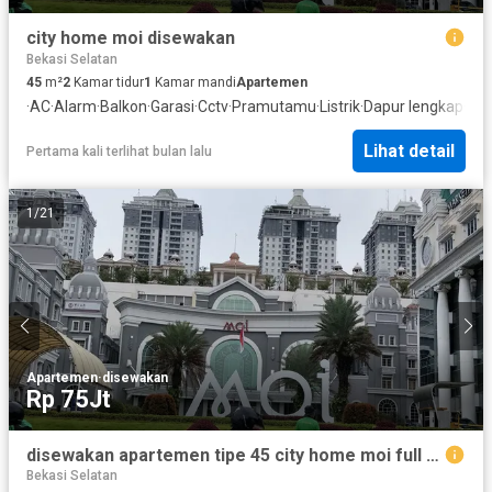
city home moi disewakan
Bekasi Selatan
45
m²
2
Kamar tidur
1
Kamar mandi
Apartemen
·
AC
·
Alarm
·
Balkon
·
Garasi
·
Cctv
·
Pramutamu
·
Listrik
·
Dapur lengkap
·
Rum
Lihat detail
Pertama kali terlihat bulan lalu
1
/
21
Apartemen
·
disewakan
Rp 75Jt
disewakan apartemen tipe 45 city home moi full furnish sudah renovasi
Bekasi Selatan