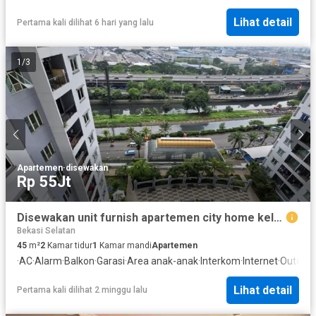
Lihat detail
Pertama kali dilihat 6 hari yang lalu
1
/
3
Apartemen
·
disewakan
Rp 55Jt
Disewakan unit furnish apartemen city home kelapa gading tipe 45
Bekasi Selatan
45
m²
2
Kamar tidur
1
Kamar mandi
Apartemen
·
AC
·
Alarm
·
Balkon
·
Garasi
·
Area anak-anak
·
Interkom
·
Internet
·
Outdoor
Lihat detail
Pertama kali dilihat 2 minggu lalu