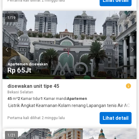
Lihat detail
Pertama kali dilihat 2 minggu lalu
1
/
19
Apartemen
·
disewakan
Rp 65Jt
disewakan unit tipe 45
Bekasi Selatan
45
m²
2
Kamar tidur
1
Kamar mandi
Apartemen
·
Listrik
·
Angkat
·
Keamanan
·
Kolam renang
·
Lapangan tenis
·
Air
·
AC
·
Ala
Lihat detail
Pertama kali dilihat 2 minggu lalu
1
/
21