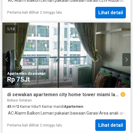
·
AC
·
Alarm
·
Balkon
·
Lemari pakaian bawaan
·
Garasi
·
Cctv
·
Rubanah
·
Are
Lihat detail
Pertama kali dilihat 2 minggu lalu
1
/
10
Apartemen
·
disewakan
Rp 75Jt
di sewakan apartemen city home tower miami lantai 7
Bekasi Selatan
45
m²
2
Kamar tidur
1
Kamar mandi
Apartemen
·
AC
·
Alarm
·
Balkon
·
Lemari pakaian bawaan
·
Garasi
·
Area anak-anak
·
P
Lihat detail
Pertama kali dilihat 2 minggu lalu