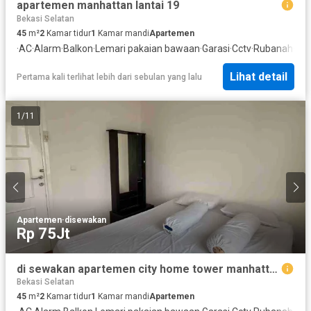
apartemen manhattan lantai 19
Bekasi Selatan
45
m²
2
Kamar tidur
1
Kamar mandi
Apartemen
·
AC
·
Alarm
·
Balkon
·
Lemari pakaian bawaan
·
Garasi
·
Cctv
·
Rubanah
·
Are
Lihat detail
Pertama kali terlihat lebih dari sebulan yang lalu
1
/
11
Apartemen
·
disewakan
Rp 75Jt
di sewakan apartemen city home tower manhattan lantai 3 full furnish
Bekasi Selatan
45
m²
2
Kamar tidur
1
Kamar mandi
Apartemen