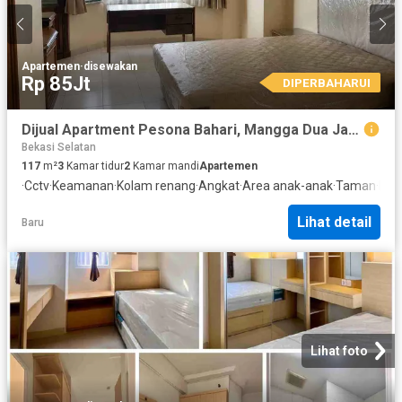
Apartemen
·
disewakan
Rp 85Jt
DIPERBAHARUI
Dijual Apartment Pesona Bahari, Mangga Dua Jakarta
Bekasi Selatan
117
m²
3
Kamar tidur
2
Kamar mandi
Apartemen
·
Cctv
·
Keamanan
·
Kolam renang
·
Angkat
·
Area anak-anak
·
Taman
·
Dap
Lihat detail
Baru
Lihat foto