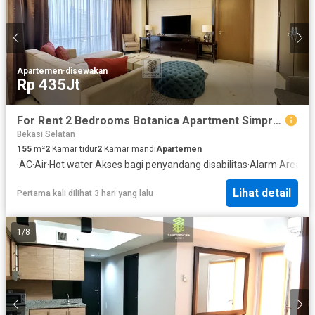
Apartemen
·
disewakan
Rp 435Jt
For Rent 2 Bedrooms Botanica Apartment Simprug Jakarta
Bekasi Selatan
155
m²
2
Kamar tidur
2
Kamar mandi
Apartemen
·
AC
·
Air
·
Hot water
·
Akses bagi penyandang disabilitas
·
Alarm
·
Area an
Lihat detail
Pertama kali dilihat 3 hari yang lalu
1
/
8