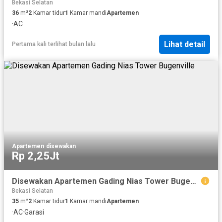
Bekasi Selatan
36
m²
2
Kamar tidur
1
Kamar mandi
Apartemen
·
AC
Lihat detail
Pertama kali terlihat bulan lalu
Apartemen
·
disewakan
Rp 2,25Jt
Disewakan Apartemen Gading Nias Tower Bugenville
Bekasi Selatan
35
m²
2
Kamar tidur
1
Kamar mandi
Apartemen
·
AC
·
Garasi