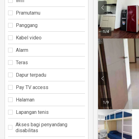
Wifi
Pramutamu
Panggang
1
/
4
Kabel video
Alarm
Teras
Dapur terpadu
Pay TV access
Halaman
1
/
9
Lapangan tenis
Akses bagi penyandang
disabilitas