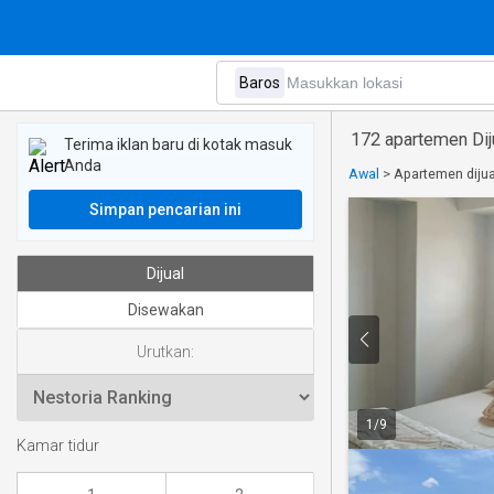
172 apartemen Dij
Terima iklan baru di kotak masuk
Anda
Awal
>
Apartemen dijua
Simpan pencarian ini
Dijual
Disewakan
Urutkan:
1
/
9
Kamar tidur