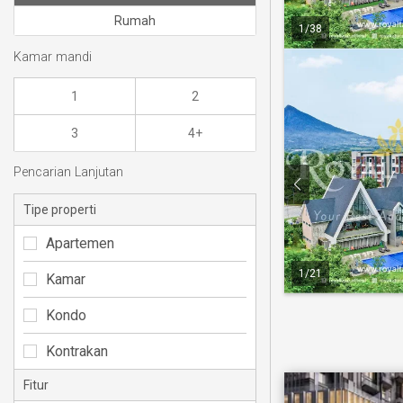
Rumah
1
/
38
Kamar mandi
1
2
3
4+
Pencarian Lanjutan
Tipe properti
Apartemen
1
/
21
Kamar
Kondo
Kontrakan
Fitur