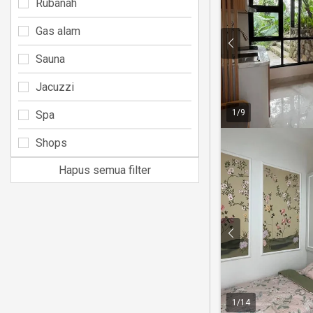
Rubanah
Gas alam
Sauna
Jacuzzi
1
/
9
Spa
Shops
Hapus semua filter
1
/
14