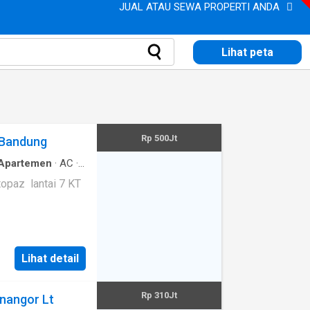
JUAL ATAU SEWA PROPERTI ANDA
Lihat peta
Rp 500Jt
 Bandung
Apartemen
·
AC
·
renang
·
Televisi
Lihat detail
Rp 310Jt
inangor Lt