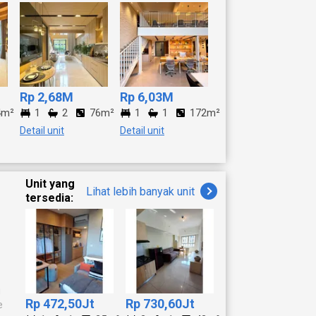
ng Tamu : 1 Kamar
 Hubungi kami Via
Rp 2,68M
Rp 6,03M
4m²
1
2
76m²
1
1
172m²
Detail unit
Detail unit
Unit yang
Lihat lebih banyak unit
tersedia:
i
Rp 472,50Jt
Rp 730,60Jt