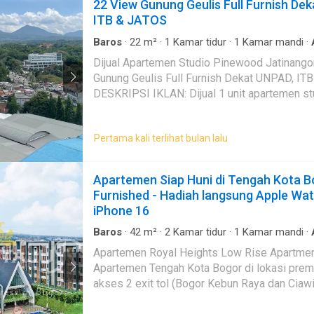
22 View Gunung Geulis Full Furnish De
ITB & JATOS
Baros
·
22
m²
·
1
Kamar tidur
·
1
Kamar mandi
·
Keamanan
·
Listrik
·
Garasi
Dijual Apartemen Studio Pinewood Jatinango
Gunung Geulis Full Furnish Dekat UNPAD, ITB & JATOS
DESKRIPSI IKLAN: Dijual 1 unit apartemen studio di Pinewood
Apartment Jatinangor lantai 22 dengan view 
Geulis 🌄 Lokasi super strategis di kawasan Jatinangor Town
Pertama kali terlihat bulan lalu
Square (JATOS) Dekat kampus, mall, rumah sa
kuliner Spesifikasi: Tipe: Studio Lantai: 22 View: Gunung Geulis
& City Sertifikat: Strata Title (SHMSRS) Kondi
Apartemen Siap Huni di Tengah Kota Bo
– tinggal bawa koper! Fasilitas dalam unit: ✔ Springbed +
Furnished - Hadiah langsung Apple Wat
bantal & guling (2 set) ✔ Meja & kursi ✔ Lampu
iPhone 16
✔ Sofa ✔ Kitchen set ✔ Water heater ✔ Kulk
Fasilitas apartemen: ✔ Swimming pool ✔ Security 24 jam +
Baros
·
42
m²
·
2
Kamar tidur
·
1
Kamar mandi
·
Air
·
Hot water
·
Pay TV access
·
Alarm
·
Area a
access card Keunggulan lokasi: ±800 m ke Universitas
Apartemen Royal Heights Low Rise Apartment
entertaining area
·
Balkon
·
Cctv
·
Dapur lengkap
Padjadjaran ±1 km ke Institut Teknologi Bandu
Apartemen Tengah Kota Bogor di lokasi pre
Kabel video
·
Keamanan
·
Keamanan 24 jam
·
Ko
Pemerintahan Dalam Negeri, & Institut Koper
Lemari pakaian bawaan
·
Angkat
·
Listrik
·
Secure
akses 2 exit tol (Bogor Kebun Raya dan Ciawi
Selangkah ke mall, bioskop XXI, restoran & c
Pemanasan
·
Pemandangan panorama
·
Rumah 
dikelilingi Mall & Modern Market terbesar di 
layanan
·
Taman
·
Televisi
·
Garasi
·
Panggang
·
W
klinik, bank, ATM center Akses mudah ke Tol Cileunyi