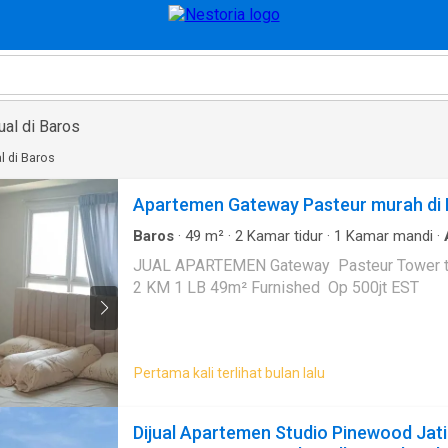
ual di Baros
l di Baros
Apartemen Gateway Pasteur murah di
Baros
·
49
m²
·
2
Kamar tidur
·
1
Kamar mandi
·
Balkon
·
Garasi
·
Hot water
·
Keamanan
·
Kolam 
JUAL APARTEMEN Gateway Pasteur Tower topaz lantai 7 KT
2 KM 1 LB 49m² Furnished Op 500jt EST
Pertama kali terlihat bulan lalu
Dijual Apartemen Studio Pinewood Jat