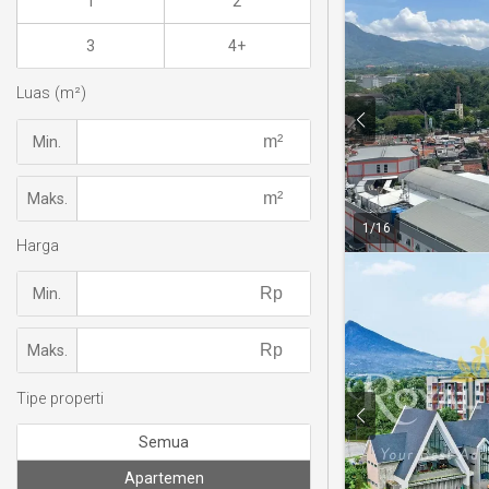
1
2
3
4+
Luas (m²)
Min.
Maks.
1
/
16
Harga
Min.
Maks.
Tipe properti
Semua
Apartemen