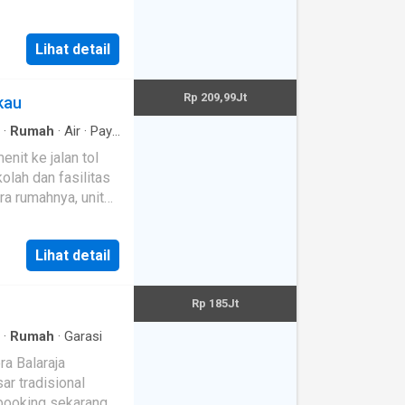
y booking sekarang
Lihat detail
r -
gga
Rp 209,99Jt
kau
4
·
Rumah
·
Air
·
Pay
·
Listrik
·
Halaman
ift
olah dan fasilitas
Lihat detail
air
Rp 185Jt
ng
·
Rumah
·
Garasi
as