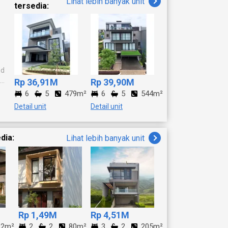
Lihat lebih banyak unit
tersedia:
nd
ang
Rp 36,91M
Rp 39,90M
6
5
479m²
6
5
544m²
Detail unit
Detail unit
n
dia:
Lihat lebih banyak unit
ng
Rp 1,49M
Rp 4,51M
62m²
2
2
80m²
3
2
205m²