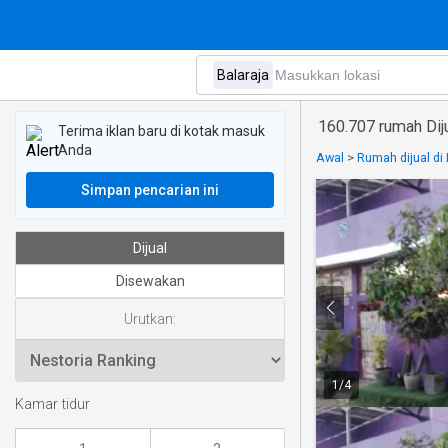
160.707 rumah Diju
Terima iklan baru di kotak masuk
Anda
Awal
>
Rumah dijual di
Simpan pencarian ini
Dijual
Disewakan
Urutkan:
1
/
4
Kamar tidur