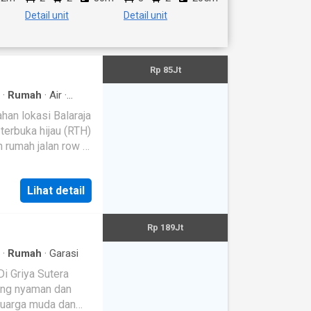
g
Detail unit
Detail unit
Rp 85Jt
n
·
Rumah
·
Air
·
an lokasi Balaraja
ju
Lihat detail
Rp 189Jt
·
Rumah
·
Garasi
-
yang nyaman dan