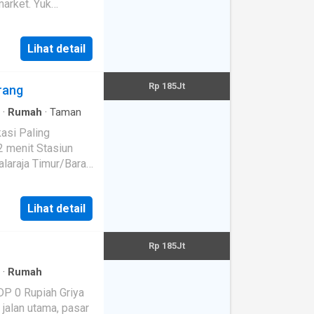
market. Yuk
Lihat detail
Rp 185Jt
rang
·
Rumah
·
Taman
 2 menit Stasiun
laraja Timur/Barat
Atap : Baja Ringan
Lihat detail
k : 1300 Watt
Rp 185Jt
·
Rumah
 Rupiah Griya
n utama, pasar