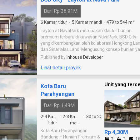
Dari Rp 36,91M
6
Kamar tidur
5
Kamar mandi
479 to 544
m²
·
·
Layton at NavaPark merupakan klaster hunian
premium terbaru di kawasan NavaPark, BSD City
yang dikembangkan oleh kolaborasi Hongkong La
dan Sinar Mas Land. Mengusung konsep hunian y
menyatu dengan alam, Layton menawarkan
Published by
Inhouse Developer
kemewahan modern dengan akses langsung ke
Lihat detail proyek
Botanic Park, Sungai Cisadane, serta NavaPark
Country Club. Sebagai bagian dari kawasan mixed-
use berkelas dunia, NavaPark merupakan kawasa
Unit yang terse
Kota Baru
hunian pertama di Indonesia yang memperoleh
sertifikasi Greenship Neighborhood Platinum dari
Parahyangan
Green Building Council Indonesia (GBCI),
Dari Rp 1,49M
menjadikannya salah satu kawasan hunian paling
prestisius di BSD City. Konsep Hunian Premium yang
2-4
Kamar
2-3
Kamar
80 to 220
m²
·
·
Menyatu dengan Alam Layton dirancang dengan
tidur
mandi
konsep hunian mewah yang mengedepankan rua
terbuka hijau, pencahayaan alami, serta
Kota Baru Parahyangan
Rp 4,30M
kenyamanan keluarga modern. Setiap rumah
Bandung – Hunian Premium &
3
3
1