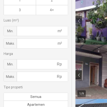
1
2
3
4+
Luas (m²)
Min.
1
/
3
Maks.
Harga
Min.
Maks.
Tipe properti
1
/
9
Semua
Apartemen