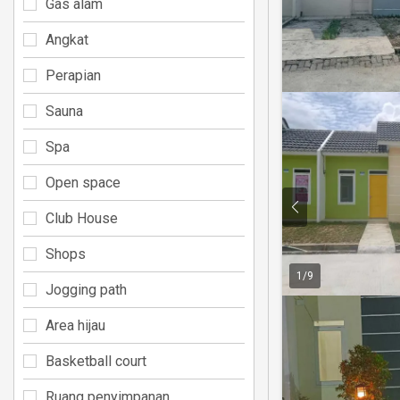
Gas alam
Angkat
Perapian
Sauna
Spa
Open space
Club House
Shops
1
/
9
Jogging path
Area hijau
Basketball court
Ruang penyimpanan