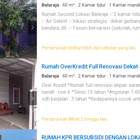
Balaraja
·
60
m²
·
2
Kamar tidur
·
1
Kamar mandi
Listrik
·
Rumah jaga
·
Halaman
·
Air
·
Keamanan 2
Rumah Second Lokasi Balaraja ✅2 kamar tidur ✅1 kamar mandi
Pemandangan panorama
·
Area anak-anak
✅Air Satelit ✅lokasi strategis : dekat gerbang
bandara, dll. ✅Fasum bervariasi (sekolah, rumah sakit, pasar,
dsb) Bagi yang berminat, bisa langsung chat y
Pertama kali terlihat lebih dari sebulan yang lalu
Rumah OverKredit Full Renovasi Dekat
Balaraja
·
60
m²
·
2
Kamar tidur
·
1
Kamar mandi
Taman
·
Halaman
·
Air
·
Keamanan 24 jam
·
Tera
Over Kredit *Rumah full renovasi depan sarana *Jalan depan
entertaining area
·
Listrik
rumah : row 6 *Tenor 15 tahun *Angsuran 1.43
sdh berjalan : 3 tahun *Kedepannya cocok un
over : 155 juta cek rumahnya hub
Pertama kali dilihat 2 minggu lalu
RUMAH KPR BERSUBSIDI DENGAN LOK