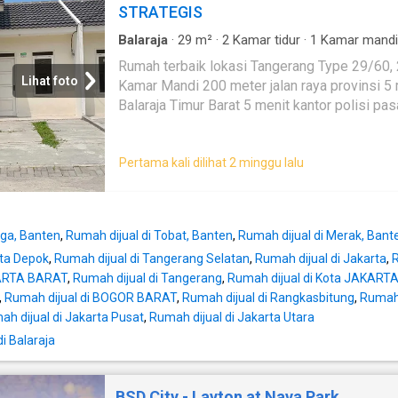
STRATEGIS
Balaraja
·
29
m²
·
2
Kamar tidur
·
1
Kamar mandi
Rumah terbaik lokasi Tangerang Type 29/60, 2 Kamar Tidur, 1
Lihat foto
Kamar Mandi 200 meter jalan raya provinsi 5 menit gerbang tol
Balaraja Timur Barat 5 menit kantor polisi pasar tradisional 10
menit RS metro hospital 15 menit ke CItra Raya Cikupa
Pembelian bisa secara cash keras, bertahap, atau
Pertama kali dilihat 2 minggu lalu
dibantu Untuk info lebih lanjut, Hub. Yanti
aga, Banten
,
Rumah dijual di Tobat, Banten
,
Rumah dijual di Merak, Bant
ota Depok
,
Rumah dijual di Tangerang Selatan
,
Rumah dijual di Jakarta
,
AKARTA BARAT
,
Rumah dijual di Tangerang
,
Rumah dijual di Kota JAKAR
,
Rumah dijual di BOGOR BARAT
,
Rumah dijual di Rangkasbitung
,
Rumah 
h dijual di Jakarta Pusat
,
Rumah dijual di Jakarta Utara
i Balaraja
BSD City - Layton at Nava Park