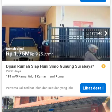
Lihat foto
Rumah
·
dijual
Rp 1,75M
Rp 9,25Jt/m²
Dijual Rumah Siap Huni Simo Gunung Surabaya*_
Putat Jaya
189
m²
5
Kamar tidur
2
Kamar mandi
Rumah
Lihat detail
Pertama kali terlihat lebih dari sebulan yang lalu
1
/
7