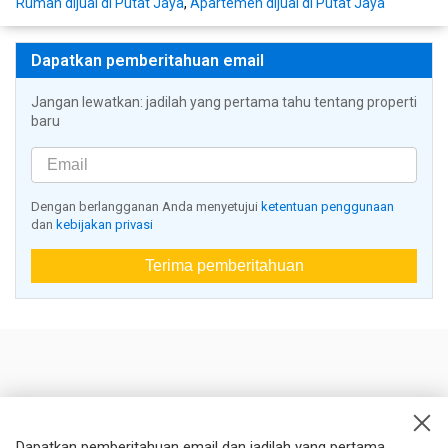
Rumah dijual di Putat Jaya
,
Apartemen dijual di Putat Jaya
Dapatkan pemberitahuan email
Jangan lewatkan: jadilah yang pertama tahu tentang properti
baru
Dengan berlangganan Anda menyetujui
ketentuan penggunaan
dan
kebijakan privasi
Terima pemberitahuan
Nestoria
Kontak kami
Dapatkan pemberitahuan email dan jadilah yang pertama