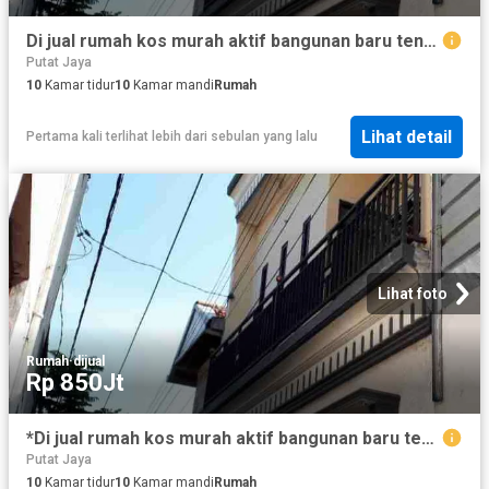
Di jual rumah kos murah aktif bangunan baru tengah kota, jarak Dolly sawahan surabaya
Putat Jaya
10
Kamar tidur
10
Kamar mandi
Rumah
Lihat detail
Pertama kali terlihat lebih dari sebulan yang lalu
Lihat foto
Rumah
·
dijual
Rp 850Jt
*Di jual rumah kos murah aktif bangunan baru tengah kota, jarak Dolly sawahan surabaya*
Putat Jaya
10
Kamar tidur
10
Kamar mandi
Rumah