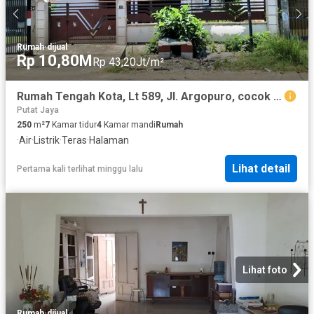
Rumah
·
dijual
Rp 10,80M
Rp 43,20Jt/m²
Rumah Tengah Kota, Lt 589, Jl. Argopuro, cocok untuk Kantor dan Usaha
Putat Jaya
250
m²
7
Kamar tidur
4
Kamar mandi
Rumah
·
Air
·
Listrik
·
Teras
·
Halaman
Lihat detail
Pertama kali terlihat minggu lalu
Lihat foto
Rumah
·
dijual