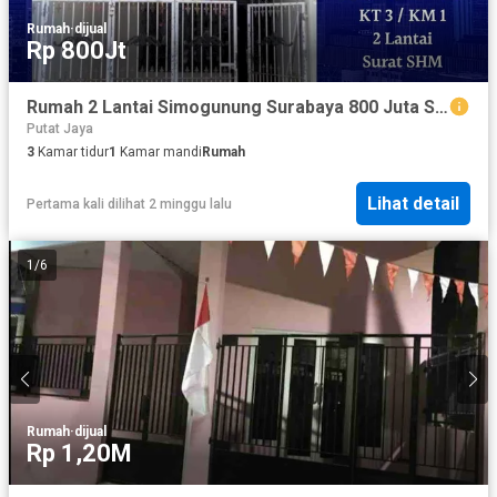
Rumah
·
dijual
Rp 800Jt
Rumah 2 Lantai Simogunung Surabaya 800 Juta SHM Lokasi Strategis
Putat Jaya
3
Kamar tidur
1
Kamar mandi
Rumah
Lihat detail
Pertama kali dilihat 2 minggu lalu
1
/
6
Rumah
·
dijual
Rp 1,20M