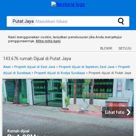
Kami menggunakan cookie, lanjutkan penelusuran jika Anda menyetujui
penggunaannya.
Mitra-mitra kami
BLOKIR
SETUJU
143.676 rumah Dijual di Putat Jaya
Awal
>
Properti dijual di East Java
>
Properti dijual di Sapeken, East Java
>
Properti
dijual di Surabaya
>
Properti dijual di Kodya Surabaya
>
Properti dijual di Putat Jaya
Lihat foto
Rumah
·
dijual