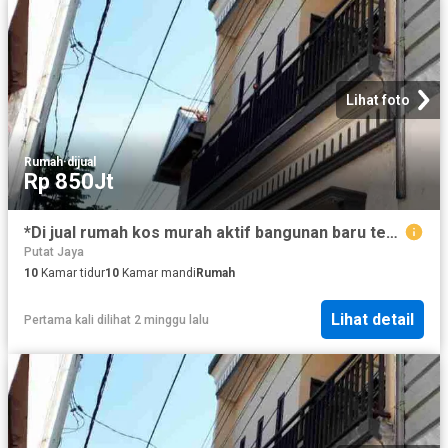
Lihat foto
Rumah
·
dijual
Rp 850Jt
*Di jual rumah kos murah aktif bangunan baru tengah kota, jarak Dolly sawahan surabaya*
Putat Jaya
10
Kamar tidur
10
Kamar mandi
Rumah
Lihat detail
Pertama kali dilihat 2 minggu lalu