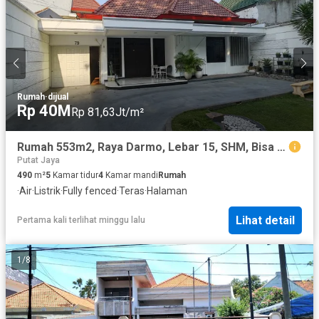
Rumah
·
dijual
Rp 40M
Rp 81,63Jt/m²
Rumah 553m2, Raya Darmo, Lebar 15, SHM, Bisa Buat Usaha dan investasi
Putat Jaya
490
m²
5
Kamar tidur
4
Kamar mandi
Rumah
·
Air
·
Listrik
·
Fully fenced
·
Teras
·
Halaman
Lihat detail
Pertama kali terlihat minggu lalu
1
/
8