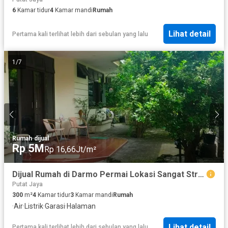
6
Kamar tidur
4
Kamar mandi
Rumah
Lihat detail
Pertama kali terlihat lebih dari sebulan yang lalu
1
/
7
Rumah
·
dijual
Rp 5M
Rp 16,66Jt/m²
Dijual Rumah di Darmo Permai Lokasi Sangat Strategis dan Akses Mudah
Putat Jaya
300
m²
4
Kamar tidur
3
Kamar mandi
Rumah
·
Air
·
Listrik
·
Garasi
·
Halaman
Lihat detail
Pertama kali terlihat lebih dari sebulan yang lalu