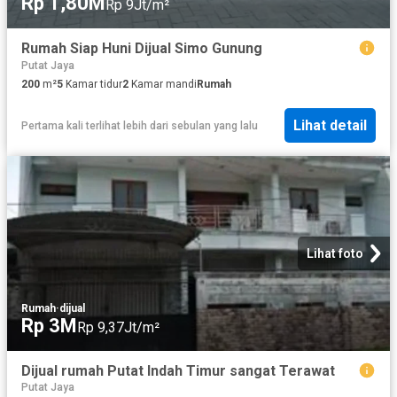
Rp 1,80M
Rp 9Jt/m²
Rumah Siap Huni Dijual Simo Gunung
Putat Jaya
200
m²
5
Kamar tidur
2
Kamar mandi
Rumah
Lihat detail
Pertama kali terlihat lebih dari sebulan yang lalu
Lihat foto
Rumah
·
dijual
Rp 3M
Rp 9,37Jt/m²
Dijual rumah Putat Indah Timur sangat Terawat
Putat Jaya