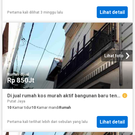
Lihat detail
Pertama kali dilihat 3 minggu lalu
Lihat foto
Rumah
·
dijual
Rp 850Jt
Di jual rumah kos murah aktif bangunan baru tengah kota, jarak Dolly sawahan surabaya
Putat Jaya
10
Kamar tidur
10
Kamar mandi
Rumah
Lihat detail
Pertama kali terlihat lebih dari sebulan yang lalu