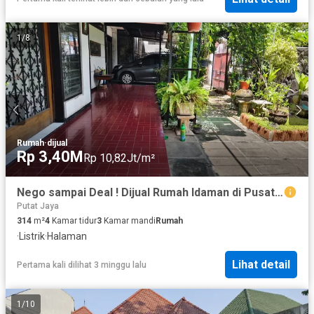
1
/
8
Rumah
·
dijual
Rp 3,40M
Rp 10,82Jt/m²
Nego sampai Deal ! Dijual Rumah Idaman di Pusat Kota Surabaya! Selangkah dari Ngagel
Putat Jaya
314
m²
4
Kamar tidur
3
Kamar mandi
Rumah
·
Listrik
·
Halaman
Lihat detail
Pertama kali dilihat 3 minggu lalu
1
/
10