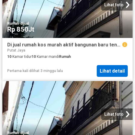
Lihat foto
Rumah
·
dijual
Rp 850Jt
Di jual rumah kos murah aktif bangunan baru tengah kota, jarak Dolly sawahan surabaya
Putat Jaya
10
Kamar tidur
10
Kamar mandi
Rumah
Lihat detail
Pertama kali dilihat 3 minggu lalu
Lihat foto
Rumah
·
dijual