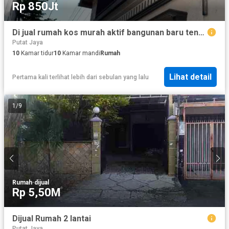
Rp 850Jt
Di jual rumah kos murah aktif bangunan baru tengah kota, jarak Dolly sawahan surabaya
Putat Jaya
10
Kamar tidur
10
Kamar mandi
Rumah
Lihat detail
Pertama kali terlihat lebih dari sebulan yang lalu
1
/
9
Rumah
·
dijual
Rp 5,50M
Dijual Rumah 2 lantai
Putat Jaya