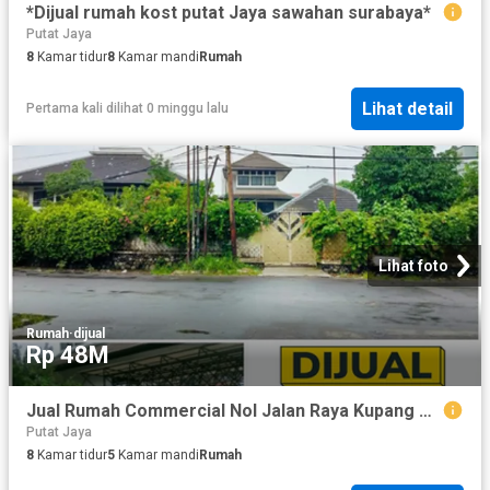
*Dijual rumah kost putat Jaya sawahan surabaya*
Putat Jaya
8
Kamar tidur
8
Kamar mandi
Rumah
Lihat detail
Pertama kali dilihat 0 minggu lalu
Lihat foto
Rumah
·
dijual
Rp 48M
Jual Rumah Commercial Nol Jalan Raya Kupang Baru
Putat Jaya
8
Kamar tidur
5
Kamar mandi
Rumah