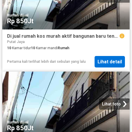
Rumah
·
dijual
Rp 850Jt
Di jual rumah kos murah aktif bangunan baru tengah kota, jarak Dolly sawahan surabaya
Putat Jaya
10
Kamar tidur
10
Kamar mandi
Rumah
Lihat detail
Pertama kali terlihat lebih dari sebulan yang lalu
Lihat foto
Rumah
·
dijual
Rp 850Jt