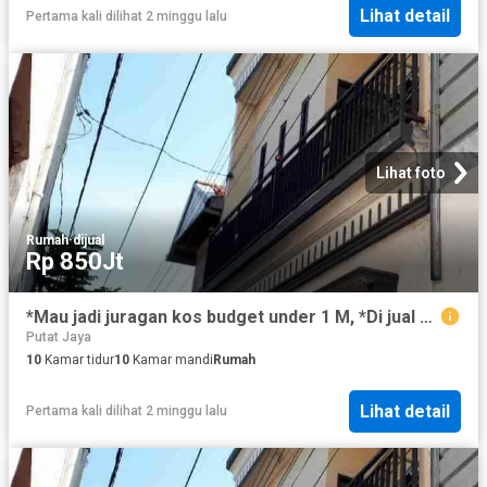
Lihat detail
Pertama kali dilihat 2 minggu lalu
Lihat foto
Rumah
·
dijual
Rp 850Jt
*Mau jadi juragan kos budget under 1 M, *Di jual rumah kos murah aktif bangunan baru tengah kota, jarak Dolly sawahan surabaya* Lt. 84 m2 Dimensi 6 x 14 m2 Lb. 168 m2 Full bangunan Lantai 2,5 SHM 3500 Watt PDAM Kt. 10 Km. Atas 4, bawah 6 Lantai atas jemuran + tandon air Parkir bawah muat 10 motor Row jalan motor tosa masuk Kamar full penghuni Waiting list full Per kamar 600 rb Lokasi : Ramai padat penduduk, cocok utk investasi jangka panjang, tengah kota, dekat all fasilitas di SBY tengah *Harga 850 JT Nego* Hub : *Gunawan* https://wa.me/628214102---- https://wa.me/62888170---- *GRACE PROPERTY* Property Consultant *we serve with heart*
Putat Jaya
10
Kamar tidur
10
Kamar mandi
Rumah
Lihat detail
Pertama kali dilihat 2 minggu lalu