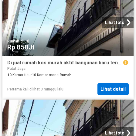
Lihat foto
Rumah
·
dijual
Rp 850Jt
Di jual rumah kos murah aktif bangunan baru tengah kota, jarak Dolly sawahan surabaya
Putat Jaya
10
Kamar tidur
10
Kamar mandi
Rumah
Lihat detail
Pertama kali dilihat 3 minggu lalu
Lihat foto