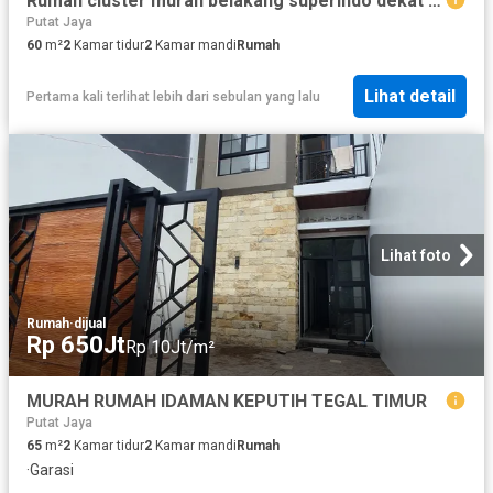
Rumah cluster murah belakang superindo dekat pandugo nirwana
Putat Jaya
60
m²
2
Kamar tidur
2
Kamar mandi
Rumah
Lihat detail
Pertama kali terlihat lebih dari sebulan yang lalu
Lihat foto
Rumah
·
dijual
Rp 650Jt
Rp 10Jt/m²
MURAH RUMAH IDAMAN KEPUTIH TEGAL TIMUR
Putat Jaya
65
m²
2
Kamar tidur
2
Kamar mandi
Rumah
·
Garasi