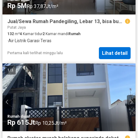
Rp 5M
Rp 37,87Jt/m²
Jual/Sewa Rumah Pandegiling, Lebar 13, bisa buat usaha, strategis dan ramai.
Putat Jaya
132
m²
4
Kamar tidur
2
Kamar mandi
Rumah
·
Air
·
Listrik
·
Garasi
·
Teras
Lihat detail
Pertama kali terlihat minggu lalu
1
/
3
Rumah
·
dijual
Rp 615Jt
Rp 10,25Jt/m²