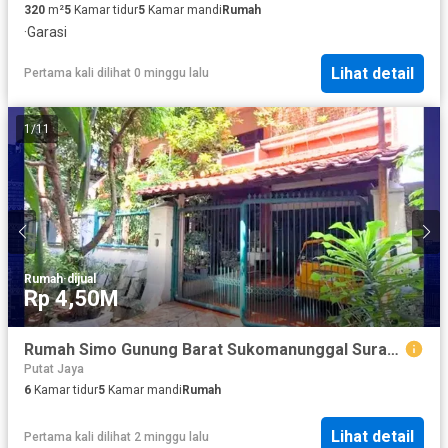
320
m²
5
Kamar tidur
5
Kamar mandi
Rumah
·
Garasi
Lihat detail
Pertama kali dilihat 0 minggu lalu
1
/
11
Rumah
·
dijual
Rp 4,50M
Rumah Simo Gunung Barat Sukomanunggal Surabaya dekat Dukuh Kupang Kupang Jaya Satelit
Putat Jaya
6
Kamar tidur
5
Kamar mandi
Rumah
Lihat detail
Pertama kali dilihat 2 minggu lalu