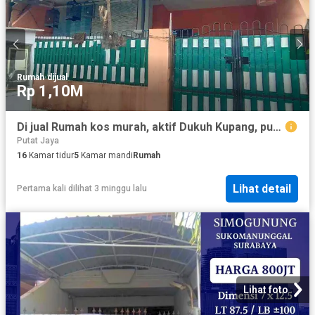
Rumah
·
dijual
Rp 1,10M
Di jual Rumah kos murah, aktif Dukuh Kupang, putat jaya Surabaya
Putat Jaya
16
Kamar tidur
5
Kamar mandi
Rumah
Lihat detail
Pertama kali dilihat 3 minggu lalu
Lihat foto