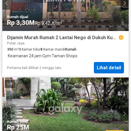
Rumah
·
dijual
Rp 3,30M
Rp 9,42Jt/m²
Dijamin Murah Rumah 2 Lantai Nego di Dukuh Kupang Surabaya
Putat Jaya
350
m²
3
Kamar tidur
8
Kamar mandi
Rumah
·
Keamanan 24 jam
·
Gym
·
Taman
·
Shops
Lihat detail
Pertama kali dilihat 2 minggu lalu
1
/
8
Rumah
·
dijual
Rp 25M