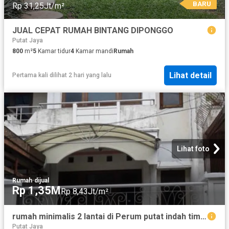
BARU
Rp 31,25Jt/m²
JUAL CEPAT RUMAH BINTANG DIPONGGO
Putat Jaya
800
m²
5
Kamar tidur
4
Kamar mandi
Rumah
Lihat detail
Pertama kali dilihat 2 hari yang lalu
Lihat foto
Rumah
·
dijual
Rp 1,35M
Rp 8,43Jt/m²
rumah minimalis 2 lantai di Perum putat indah timur surabaya
Putat Jaya