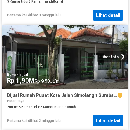
5
Kamar tidur
3
Kamar mandi
Rumah
Lihat detail
Pertama kali dilihat 3 minggu lalu
Lihat foto
Rumah
·
dijual
Rp 1,90M
Rp 9,50Jt/m²
Dijual Rumah Pusat Kota Jalan Simolangit Surabaya*_
Putat Jaya
200
m²
5
Kamar tidur
2
Kamar mandi
Rumah
Lihat detail
Pertama kali dilihat 2 minggu lalu