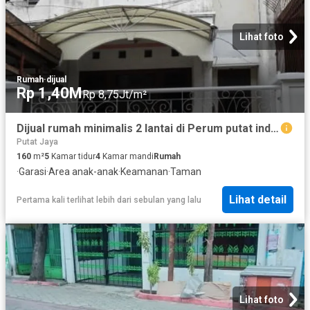
Lihat foto
Rumah
·
dijual
Rp 1,40M
Rp 8,75Jt/m²
Dijual rumah minimalis 2 lantai di Perum putat indah timur surabaya
Putat Jaya
160
m²
5
Kamar tidur
4
Kamar mandi
Rumah
·
Garasi
·
Area anak-anak
·
Keamanan
·
Taman
Lihat detail
Pertama kali terlihat lebih dari sebulan yang lalu
Lihat foto