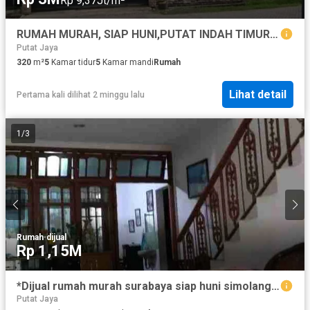
Rp 9,37Jt/m²
RUMAH MURAH, SIAP HUNI,PUTAT INDAH TIMUR, SURABAYA
Putat Jaya
320
m²
5
Kamar tidur
5
Kamar mandi
Rumah
Lihat detail
Pertama kali dilihat 2 minggu lalu
1
/
3
Rumah
·
dijual
Rp 1,15M
*Dijual rumah murah surabaya siap huni simolangit sawahan putat jaya Surabaya*
Putat Jaya