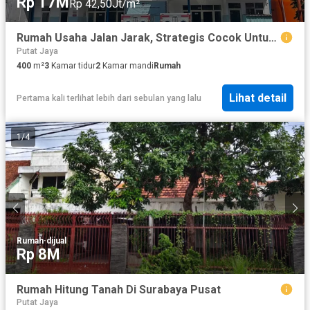
Rp 17M
Rp 42,50Jt/m²
Rumah Usaha Jalan Jarak, Strategis Cocok Untuk Segala Usaha
Putat Jaya
400
m²
3
Kamar tidur
2
Kamar mandi
Rumah
Lihat detail
Pertama kali terlihat lebih dari sebulan yang lalu
1
/
4
Rumah
·
dijual
Rp 8M
Rumah Hitung Tanah Di Surabaya Pusat
Putat Jaya