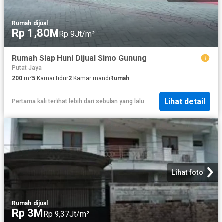
Rumah
·
dijual
Rp 1,80M
Rp 9Jt/m²
Rumah Siap Huni Dijual Simo Gunung
Putat Jaya
200
m²
5
Kamar tidur
2
Kamar mandi
Rumah
Lihat detail
Pertama kali terlihat lebih dari sebulan yang lalu
Lihat foto
Rumah
·
dijual
Rp 3M
Rp 9,37Jt/m²