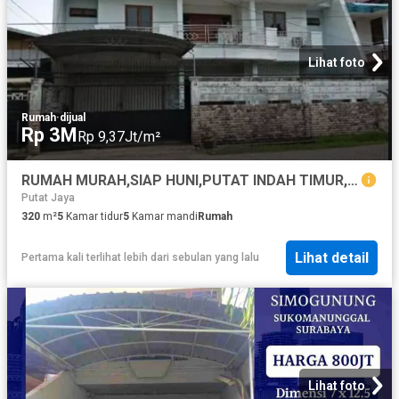
Lihat foto
Rumah
·
dijual
Rp 3M
Rp 9,37Jt/m²
RUMAH MURAH,SIAP HUNI,PUTAT INDAH TIMUR,SURABAYA
Putat Jaya
320
m²
5
Kamar tidur
5
Kamar mandi
Rumah
Lihat detail
Pertama kali terlihat lebih dari sebulan yang lalu
Lihat foto