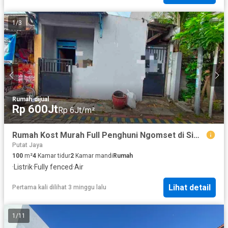
1
/
3
Rumah
·
dijual
Rp 600Jt
Rp 6Jt/m²
Rumah Kost Murah Full Penghuni Ngomset di Simo, Sby Barat
Putat Jaya
100
m²
4
Kamar tidur
2
Kamar mandi
Rumah
·
Listrik
·
Fully fenced
·
Air
Lihat detail
Pertama kali dilihat 3 minggu lalu
1
/
11