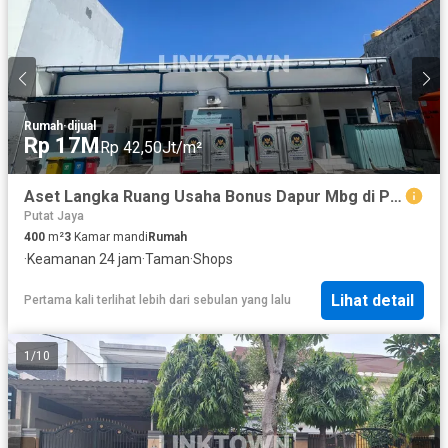
Rumah
·
dijual
Rp 17M
Rp 42,50Jt/m²
Aset Langka Ruang Usaha Bonus Dapur Mbg di Pusat Kota Surabaya
Putat Jaya
400
m²
3
Kamar mandi
Rumah
·
Keamanan 24 jam
·
Taman
·
Shops
Lihat detail
Pertama kali terlihat lebih dari sebulan yang lalu
1
/
10