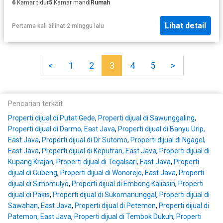
6
Kamar tidur
5
Kamar mandi
Rumah
Lihat detail
Pertama kali dilihat 2 minggu lalu
<
1
2
3
4
5
>
Pencarian terkait
Properti dijual di Putat Gede
,
Properti dijual di Sawunggaling
,
Properti dijual di Darmo, East Java
,
Properti dijual di Banyu Urip,
East Java
,
Properti dijual di Dr Sutomo
,
Properti dijual di Ngagel,
East Java
,
Properti dijual di Keputran, East Java
,
Properti dijual di
Kupang Krajan
,
Properti dijual di Tegalsari, East Java
,
Properti
dijual di Gubeng
,
Properti dijual di Wonorejo, East Java
,
Properti
dijual di Simomulyo
,
Properti dijual di Embong Kaliasin
,
Properti
dijual di Pakis
,
Properti dijual di Sukomanunggal
,
Properti dijual di
Sawahan, East Java
,
Properti dijual di Petemon
,
Properti dijual di
Patemon, East Java
,
Properti dijual di Tembok Dukuh
,
Properti