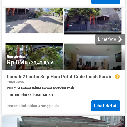
Lihat foto
Rumah
·
dijual
Rp 8M
Rp 39,40Jt/m²
Rumah 2 Lantai Siap Huni Putat Gede Indah Surabaya
Putat Jaya
203
m²
4
Kamar tidur
4
Kamar mandi
Rumah
·
Taman
·
Garasi
·
Keamanan
Lihat detail
Pertama kali dilihat 3 minggu lalu