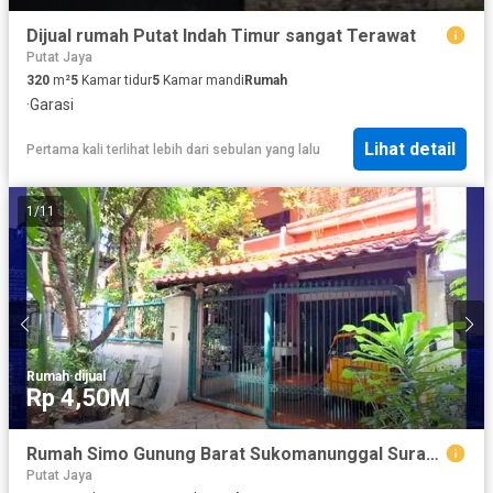
Dijual rumah Putat Indah Timur sangat Terawat
Putat Jaya
320
m²
5
Kamar tidur
5
Kamar mandi
Rumah
·
Garasi
Lihat detail
Pertama kali terlihat lebih dari sebulan yang lalu
1
/
11
Rumah
·
dijual
Rp 4,50M
Rumah Simo Gunung Barat Sukomanunggal Surabaya dekat Dukuh Kupang Kupang Jaya Satelit
Putat Jaya