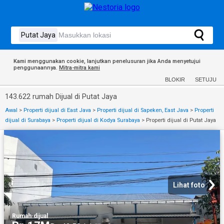
Kami menggunakan cookie, lanjutkan penelusuran jika Anda menyetujui
penggunaannya.
Mitra-mitra kami
BLOKIR
SETUJU
143.622 rumah Dijual di Putat Jaya
Awal
>
Properti dijual di East Java
>
Properti dijual di Sapeken, East Java
>
Properti
dijual di Surabaya
>
Properti dijual di Kodya Surabaya
>
Properti dijual di Putat Jaya
Lihat foto
Rumah
·
dijual