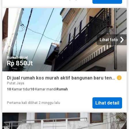
Lihat foto
Rumah
·
dijual
Rp 850Jt
Di jual rumah kos murah aktif bangunan baru tengah kota, jarak Dolly sawahan surabaya*
Putat Jaya
10
Kamar tidur
10
Kamar mandi
Rumah
Lihat detail
Pertama kali dilihat 2 minggu lalu