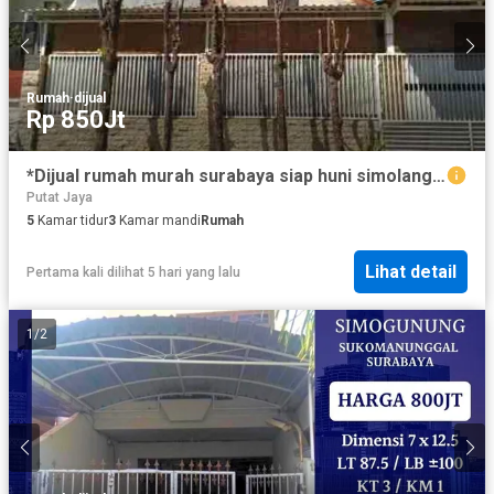
Rumah
·
dijual
Rp 850Jt
*Dijual rumah murah surabaya siap huni simolangit sawahan putat jaya Surabaya*
Putat Jaya
5
Kamar tidur
3
Kamar mandi
Rumah
Lihat detail
Pertama kali dilihat 5 hari yang lalu
1
/
2