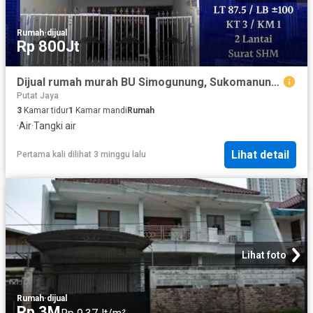
Rumah
·
dijual
Rp 800Jt
Dijual rumah murah BU Simogunung, Sukomanunggal dekat tol Banyu urip, tol Satelit, Surabaya
Putat Jaya
3
Kamar tidur
1
Kamar mandi
Rumah
·
Air
·
Tangki air
Lihat detail
Pertama kali dilihat 3 minggu lalu
Lihat foto
Rumah
·
dijual
Rp 3M