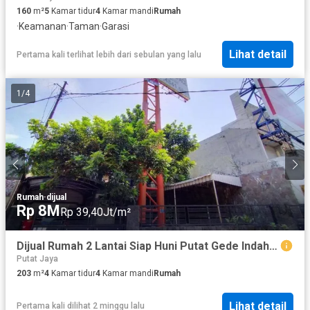
160
m²
5
Kamar tidur
4
Kamar mandi
Rumah
·
Keamanan
·
Taman
·
Garasi
Lihat detail
Pertama kali terlihat lebih dari sebulan yang lalu
1
/
4
Rumah
·
dijual
Rp 8M
Rp 39,40Jt/m²
Dijual Rumah 2 Lantai Siap Huni Putat Gede Indah Surabaya*_
Putat Jaya
203
m²
4
Kamar tidur
4
Kamar mandi
Rumah
Lihat detail
Pertama kali dilihat 2 minggu lalu