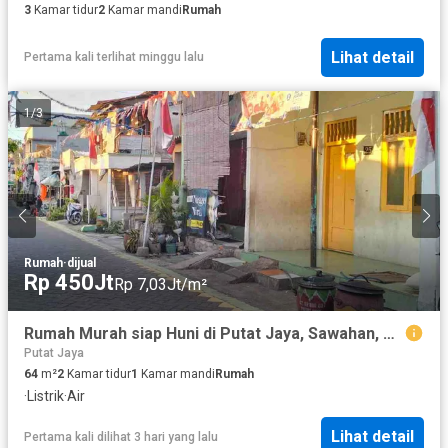
3
Kamar tidur
2
Kamar mandi
Rumah
Lihat detail
Pertama kali terlihat minggu lalu
1
/
3
Rumah
·
dijual
Rp 450Jt
Rp 7,03Jt/m²
Rumah Murah siap Huni di Putat Jaya, Sawahan, Sby Selatan
Putat Jaya
64
m²
2
Kamar tidur
1
Kamar mandi
Rumah
·
Listrik
·
Air
Lihat detail
Pertama kali dilihat 3 hari yang lalu