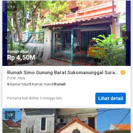
1
/
10
Rumah
·
dijual
Rp 4,50M
Rumah Simo Gunung Barat Sukomanunggal Surabaya dekat Dukuh Kupang Kupang Jaya Satelit
Putat Jaya
6
Kamar tidur
5
Kamar mandi
Rumah
Lihat detail
Pertama kali dilihat 2 minggu lalu
1
/
8