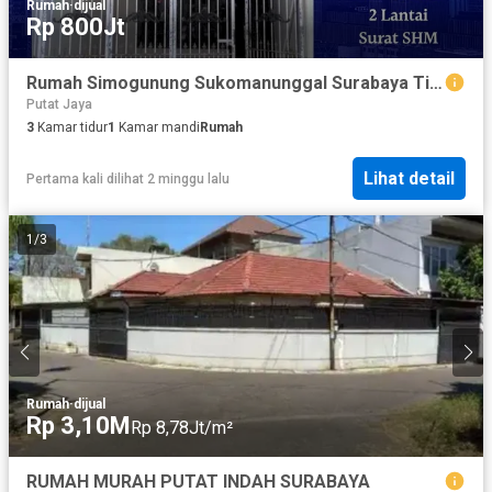
Rumah
·
dijual
Rp 800Jt
Rumah Simogunung Sukomanunggal Surabaya Timur Murah Bisa KPR dkt Mayjen Sungkono
Putat Jaya
3
Kamar tidur
1
Kamar mandi
Rumah
Lihat detail
Pertama kali dilihat 2 minggu lalu
1
/
3
Rumah
·
dijual
Rp 3,10M
Rp 8,78Jt/m²
RUMAH MURAH PUTAT INDAH SURABAYA