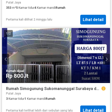
Putat Jaya
353
m²
5
Kamar tidur
4
Kamar mandi
Rumah
Lihat detail
Pertama kali dilihat 2 minggu lalu
1
/
2
Rumah
·
dijual
Rp 800Jt
Rumah Simogunung Sukomanunggal Surabaya dk Dukuh Kupang Satelit Mayjen Sungkono Murah BISA KPR
Putat Jaya
3
Kamar tidur
1
Kamar mandi
Rumah
Lihat detail
Pertama kali terlihat lebih dari sebulan yang lalu